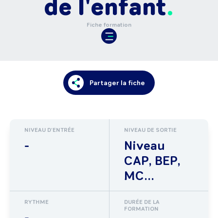
de l'enfant
Fiche formation
Partager la fiche
NIVEAU D'ENTRÉE
NIVEAU DE SORTIE
-
Niveau
CAP, BEP,
MC...
RYTHME
DURÉE DE LA
FORMATION
-