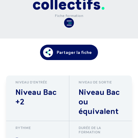
collectifs
Fiche formation
Partager la fiche
NIVEAU D'ENTRÉE
NIVEAU DE SORTIE
Niveau Bac
Niveau Bac
+2
ou
équivalent
RYTHME
DURÉE DE LA
FORMATION
-