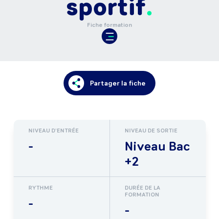
sportif
Fiche formation
Partager la fiche
NIVEAU D'ENTRÉE
NIVEAU DE SORTIE
-
Niveau Bac
+2
RYTHME
DURÉE DE LA
FORMATION
-
-