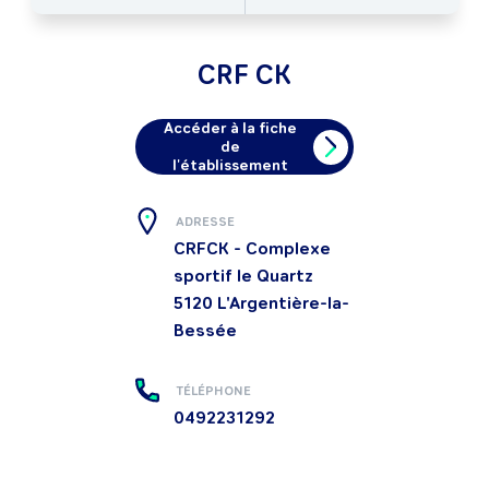
CRF CK
Accéder à la fiche
de
l'établissement
ADRESSE
CRFCK - Complexe
sportif le Quartz
5120
L'Argentière-la-
Bessée
TÉLÉPHONE
0492231292