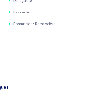
Dialoguiste
Essayiste
Romancier / Romancière
ques