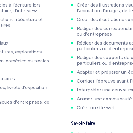
les à l'écriture lors
Créer des illustrations vis
re, d'interview, ...
l'animation d'images, de t
ctions, réécriture et
Créer des illustrations so
aires
Rédiger des correspondan
ou d'entreprises
liaux
Rédiger des documents ad
particuliers ou d'entrepris
ntures, explorations
Rédiger des supports de 
éra, comédies musicales
particuliers ou d'entrepris
Adapter et préparer un éc
aires, ...
Corriger l'épreuve avant l
s, livrets d'exposition
Interpréter une oeuvre m
Animer une communauté
iques d'entreprises, de
Créer un site web
Savoir-faire