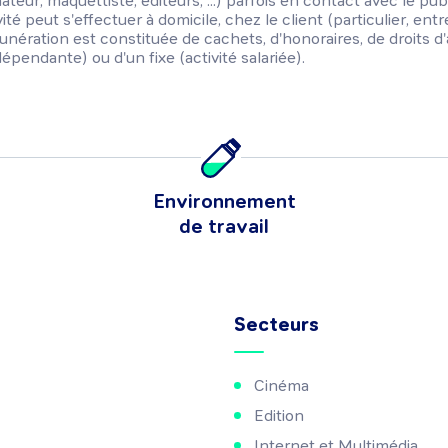
ateur, maquettiste, éditeurs, ...) parfois en contact avec le p
ivité peut s'effectuer à domicile, chez le client (particulier, ent
unération est constituée de cachets, d'honoraires, de droits d'
ndépendante) ou d'un fixe (activité salariée).
Environnement
de travail
Secteurs
Cinéma
Edition
Internet et Multimédia