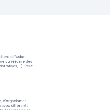
 d'une diffusion
ire ou réécrire des
ratives, ...). Peut
on, d'organismes
n avec différents