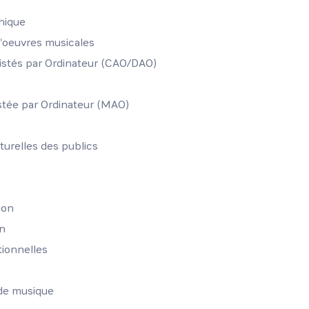
phique
d'oeuvres musicales
istés par Ordinateur (CAO/DAO)
stée par Ordinateur (MAO)
turelles des publics
ion
on
tionnelles
 de musique