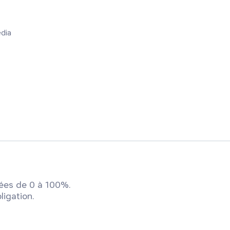
édia
ées de 0 à 100%.
ligation.