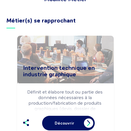
Métier(s) se rapprochant
Intervention technique en
industrie graphique
Définit et élabore tout ou partie des 
données nécessaires à la 
production/fabrication de produits 
graphiques (devis, dossier de 
production et de contrôle, gamme de 
fabrication, cahier des charges, 
Découvrir
planning, ordre de fabrication, 
procédures qualité, sous-traitance, ...), 