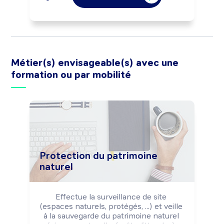
Peut transformer et commercialiser des 
produits issus de l'élevage (fabrication 
de fromages, ...).

Peut cultiver les plantes destinées à 
l'alimentation des animaux (fourrages, 
céréales, ...).

Métier(s) envisageable(s) avec une
Peut coordonner une équipe ou diriger 
formation ou par mobilité
un élevage.
Protection du patrimoine
naturel
Effectue la surveillance de site 
(espaces naturels, protégés, ...) et veille 
à la sauvegarde du patrimoine naturel 