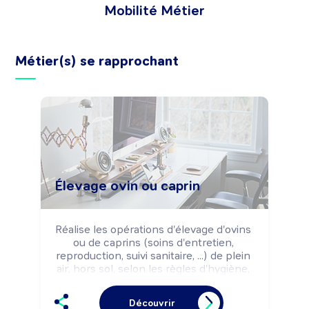
Mobilité Métier
Métier(s) se rapprochant
Élevage ovin ou caprin
Réalise les opérations d'élevage d'ovins 
ou de caprins (soins d'entretien, 
reproduction, suivi sanitaire, ...) de plein 
air, hors sol, selon les règles d'hygiène, 
de sécurité, les normes 
environnementales et les impératifs de 
Découvrir
production.
