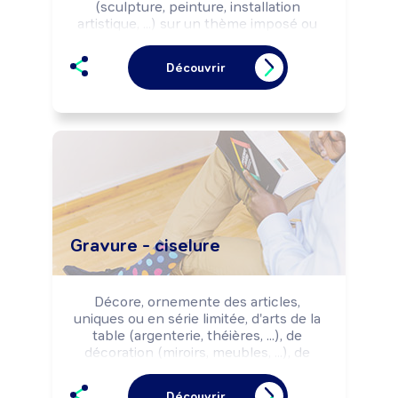
(sculpture, peinture, installation 
artistique, ...) sur un thème imposé ou 
non.

Peut organiser des expositions, mener 
Découvrir
des actions d'animation ou de 
formation.

Peut coordonner une équipe.
Gravure - ciselure
Décore, ornemente des articles, 
uniques ou en série limitée, d'arts de la 
table (argenterie, théières, ...), de 
décoration (miroirs, meubles, ...), de 
parure (bijoux, ...), de loisirs sportifs 
(armes, ...), funéraires (stèles, ...). 
Découvrir