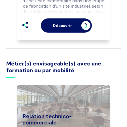
d'une unité élémentaire dans une étape 
de fabrication d'un site industriel, selon 
les règles de sécurité et les impératifs 
de production (qualité, délais, quantité, 
...).

Découvrir
Peut coordonner une équipe de 
production.
Métier(s) envisageable(s) avec une
formation ou par mobilité
Relation technico-
commerciale