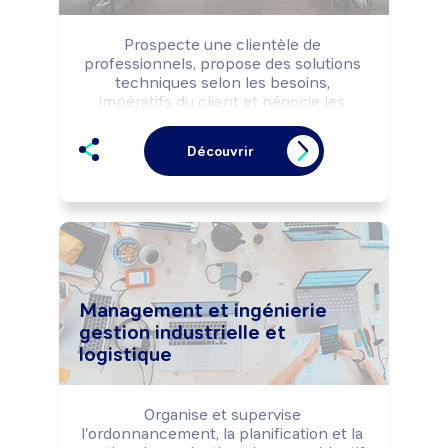
Prospecte une clientèle de 
professionnels, propose des solutions 
techniques selon les besoins, 
impératifs du client et négocie les 
conditions commerciales de la vente. 
Peut coordonner une équipe 
Découvrir
commerciale et animer un réseau de 
commerciaux.
Management et ingénierie
gestion industrielle et
logistique
Organise et supervise 
l'ordonnancement, la planification et la 