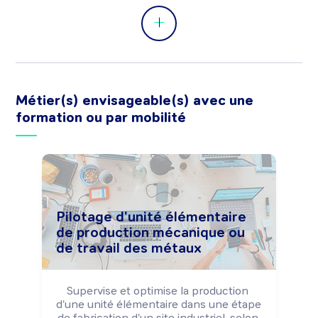
Peut procéder au lancement d'une 
nouvelle gamme de produits (test, 
réglage, ...).

Peut analyser des données 
d'exploitation et effectuer des bilans de 
résultats (production, consommation 
d'énergie, ...).
Métier(s) envisageable(s) avec une
formation ou par mobilité
Pilotage d'unité élémentaire
de production mécanique ou
de travail des métaux
Supervise et optimise la production 
d'une unité élémentaire dans une étape 
de fabrication d'un site industriel, selon 