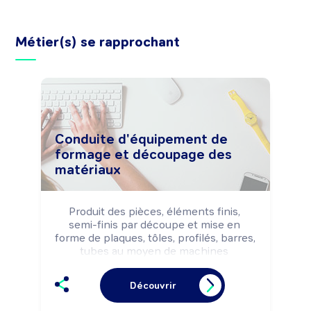
Métier(s) se rapprochant
Conduite d'équipement de
formage et découpage des
matériaux
Produit des pièces, éléments finis, 
semi-finis par découpe et mise en 
forme de plaques, tôles, profilés, barres, 
tubes au moyen de machines 
conventionnelles ou à commande 
numérique, selon les règles de sécurité 
Découvrir
et les impératifs de production (qualité, 
délais, ...).