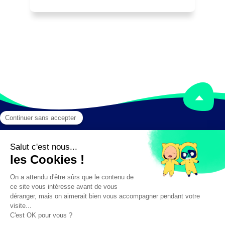
Ces actions seront définies selon les 
directives et les orientations des 
pouvoirs publics (Gouvernement, 
assemblées délibérantes, ...) et en 
fonction du contexte et des stratégies 
locales.

Peut superviser/organiser un ou 
plusieurs services d'une collectivité 
territoriale (commune, conseil général, 
conseil régional, ...), d'une administration 
déconcentrée (direction 
départementale, direction régionale, 
direction déléguée, ...).

Peut intervenir dans le cadre de projet 
ou de mission ponctuels.
Mentions légales
Crédits