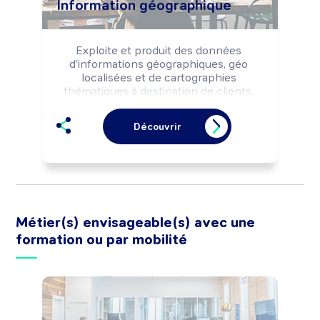
Information géographique
Exploite et produit des données 
d'informations géographiques, géo 
localisées et de cartographies 
thématiques à destination de clients, 
usagers (partenaires, entreprises, 
publics, ...). Peut développer et exploiter 
Découvrir
un Système d'Information 
Géographique -SIG-. Peut diriger un 
projet et coordonner une équipe.
Métier(s) envisageable(s) avec une
formation ou par mobilité