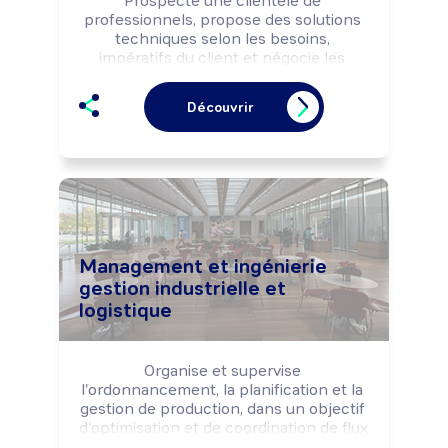
Prospecte une clientèle de 
professionnels, propose des solutions 
techniques selon les besoins, 
impératifs du client et négocie les 
conditions commerciales de la vente. 
Peut coordonner une équipe 
Découvrir
commerciale et animer un réseau de 
commerciaux.
Management et ingénierie
gestion industrielle et
logistique
Organise et supervise 
l'ordonnancement, la planification et la 
gestion de production, dans un objectif 
d'optimisation et de coordination de flux 
de produits et d'information, selon les 