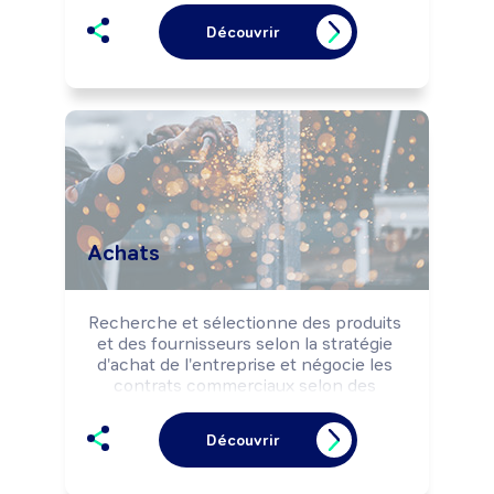
besoins et les impératifs de coûts, 
Découvrir
délais et qualité.

Peut diriger une équipe ou un service et 
en gérer le budget.
Achats
Recherche et sélectionne des produits 
et des fournisseurs selon la stratégie 
d'achat de l'entreprise et négocie les 
contrats commerciaux selon des 
objectifs de coûts, délais et qualité. 
Peut élaborer une stratégie d'achat 
Découvrir
pour l'entreprise. Peut coordonner une 
équipe.