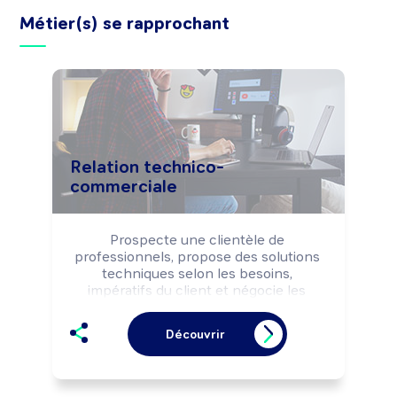
Métier(s) se rapprochant
Relation technico-
commerciale
Prospecte une clientèle de 
professionnels, propose des solutions 
techniques selon les besoins, 
impératifs du client et négocie les 
conditions commerciales de la vente. 
Peut coordonner une équipe 
Découvrir
commerciale et animer un réseau de 
commerciaux.