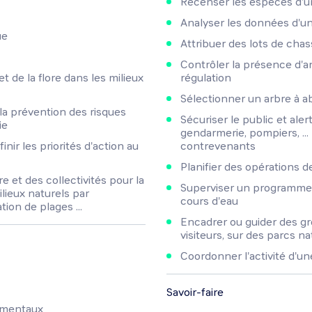
Recenser les espèces d'u
Analyser les données d'u
ue
Attribuer des lots de cha
Contrôler la présence d'an
et de la flore dans les milieux
régulation
Sélectionner un arbre à a
 la prévention des risques
Sécuriser le public et ale
ie
gendarmerie, pompiers, ... 
inir les priorités d'action au
contrevenants
Planifier des opérations d
e et des collectivités pour la
Superviser un programme d
ilieux naturels par
cours d'eau
ion de plages ...
Encadrer ou guider des gr
visiteurs, sur des parcs natu
Coordonner l'activité d'u
Savoir-faire
ementaux