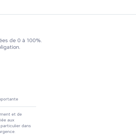
ées de 0 à 100%.
ligation.
mportante
ement et de
iée aux
n particulier dans
’urgence.