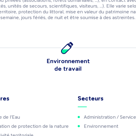
 ou privées (associations, forêts domaniales, ...), en contact ave
s, unités de secours, scientifiques, visiteurs, ...). Elle varie se
toire, protection du littoral, mise en valeur du patrimoine natur
 semaine, jours fériés, de nuit et être soumise à des astreintes.
Environnement
de travail
ures
Secteurs
 de l'Eau
Administration / Service
ation de protection de la nature
Environnement
ivité territoriale