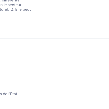
c différents
lon le secteur
el, ...). Elle peut
s de l'Etat