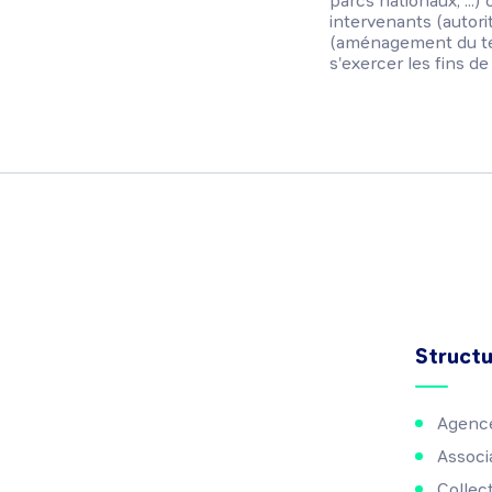
parcs nationaux, ...)
intervenants (autorité
(aménagement du terri
s'exercer les fins de
Struct
Agence
Associ
Collect