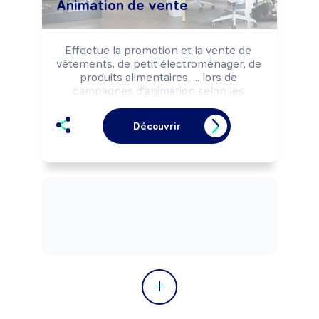
Animation de vente
Effectue la promotion et la vente de 
vêtements, de petit électroménager, de 
produits alimentaires, ... lors de 
campagnes d'animation selon les 
objectifs commerciaux (salon, semaine 
promotionnelle, lancement de produit, 
Découvrir
...) d'une marque, d'un client.