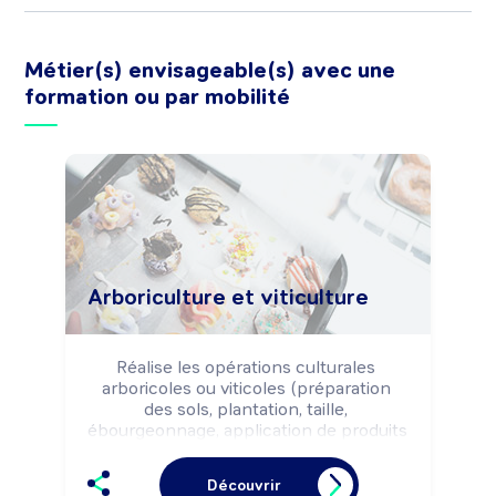
Métier(s) envisageable(s) avec une
formation ou par mobilité
Arboriculture et viticulture
Réalise les opérations culturales 
arboricoles ou viticoles (préparation 
des sols, plantation, taille, 
ébourgeonnage, application de produits 
phytosanitaires, récolte, ...) selon les 
objectifs de production (quantité, 
Découvrir
qualité, variétés, ...) et selon les règles 