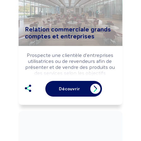
Relation commerciale grands
comptes et entreprises
Prospecte une clientèle d'entreprises 
utilisatrices ou de revendeurs afin de 
présenter et de vendre des produits ou 
des services selon les objectifs 
commerciaux de la structure.

Réalise le suivi commercial de la 
Découvrir
clientèle (opérations de fidélisation, 
enquêtes de satisfaction, ...).

Peut coordonner l'activité d'une équipe 
de vente.