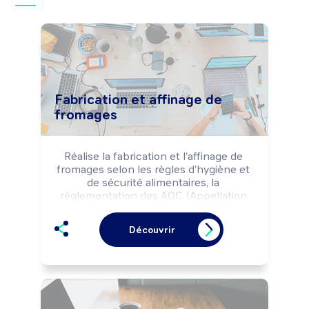
Fabrication et affinage de
fromages
Réalise la fabrication et l'affinage de 
fromages selon les règles d'hygiène et 
de sécurité alimentaires, la 
réglementation des AOC (Appellation 
d'Origine Contrôlée) et les référentiels 
qualité de l'entreprise.

Découvrir
Peut effectuer des opérations de 
commercialisation des produits.

Peut coordonner une équipe ou gérer 
une entreprise (fromagerie, ...).