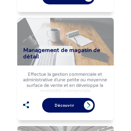
d'hygiène, de sécurité et les normes 
environnementales.

Peut réaliser les opérations de 
transformation, de conditionnement ou 
de commercialisation des produits.

Peut coordonner une équipe ou diriger 
une exploitation arboricole ou viticole.
Management de magasin de
détail
Effectue la gestion commerciale et 
administrative d'une petite ou moyenne 
surface de vente et en développe la 
rentabilité commerciale.

Dirige la structure.
Découvrir