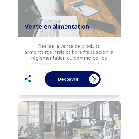
Vente en alimentation
Réalise la vente de produits 
alimentaires (frais et hors frais) selon la 
réglementation du commerce, les 
règles d'hygiène et de sécurité 
alimentaires et les objectifs 
commerciaux de l'enseigne, de 
Découvrir
l'entreprise.

Peut effectuer la préparation (cuisson, 
coupe, réalisation de plateaux, ...) de 
produits frais.