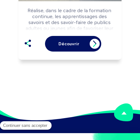
Réalise, dans le cadre de la formation 
continue, les apprentissages des 
savoirs et des savoir-faire de publics 
adultes ou jeunes afin de favoriser leur 
insertion professionnelle ou leur 
adaptation aux évolutions techniques et 
Découvrir
professionnelles.

Peut réaliser l'analyse des besoins de 
formation d'une structure et concevoir 
des produits pédagogiques.

Peut négocier la sous-traitance 
d'actions de formation.

Peut coordonner une équipe.