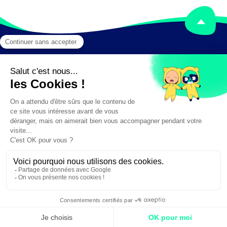
Mentions légales
Crédits
✕
Besoin d'aide ?
Création :
DAJM.fr