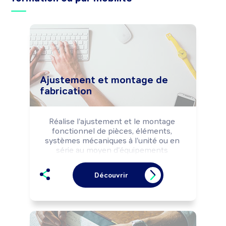
Ajustement et montage de
fabrication
Réalise l'ajustement et le montage 
fonctionnel de pièces, éléments, 
systèmes mécaniques à l'unité ou en 
série au moyen d'équipements 
d'usinage, de formage, selon les règles 
de sécurité et les impératifs de 
Découvrir
production (qualité, délais, ...).

Peut coordonner une équipe.