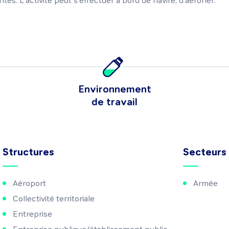
tes. L'activité peut s'effectuer à bord de navire, d'aéronef.
Environnement
de travail
Structures
Secteurs
Aéroport
Armée
Collectivité territoriale
Entreprise