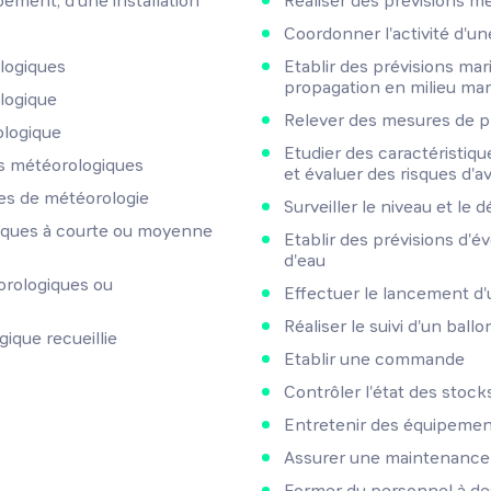
pement, d'une installation
Réaliser des prévisions m
Coordonner l'activité d'u
ologiques
Etablir des prévisions mar
propagation en milieu mar
logique
Relever des mesures de pr
logique
Etudier des caractéristiq
ns météorologiques
et évaluer des risques d'
es de météorologie
Surveiller le niveau et le 
giques à courte ou moyenne
Etablir des prévisions d'é
d'eau
rologiques ou
Effectuer le lancement d
Réaliser le suivi d'un bal
ique recueillie
Etablir une commande
Contrôler l'état des stock
Entretenir des équipeme
Assurer une maintenance 
Former du personnel à de