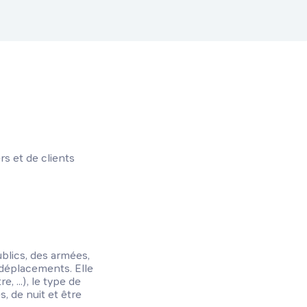
s et de clients
blics, des armées,
s déplacements. Elle
e, ...), le type de
s, de nuit et être