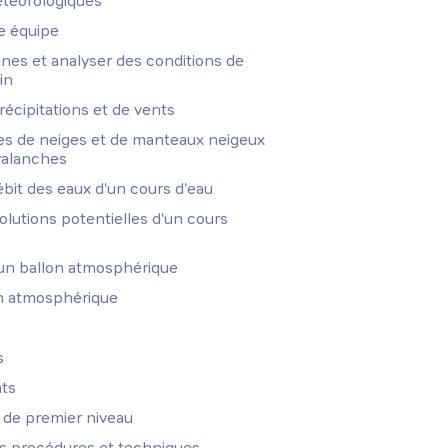
étéorologiques
ne équipe
ines et analyser des conditions de
in
écipitations et de vents
ues de neiges et de manteaux neigeux
avalanches
débit des eaux d'un cours d'eau
volutions potentielles d'un cours
'un ballon atmosphérique
lon atmosphérique
s
nts
de premier niveau
s procédures et techniques