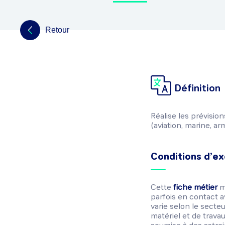
Retour
Définition
Réalise les prévisio
(aviation, marine, ar
Conditions d’ex
Cette
fiche métier
m
parfois en contact av
varie selon le secteur
matériel et de travau