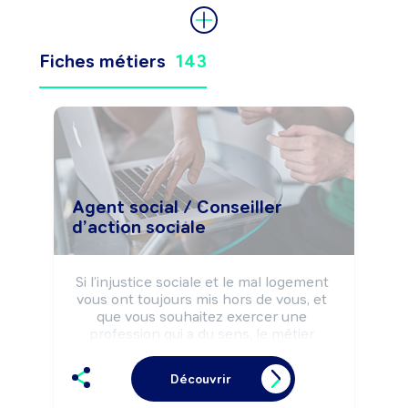
Fiches métiers
143
Agent social / Conseiller
d’action sociale
Si l’injustice sociale et le mal logement 
vous ont toujours mis hors de vous, et 
que vous souhaitez exercer une 
profession qui a du sens, le métier 
d’agent social est probablement une 
voie intéressante pour votre futur.

Découvrir
Vous accompagnez quotidiennement 