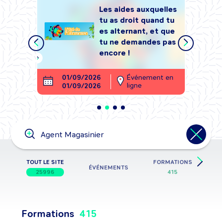
Les aides auxquelles
tu as droit quand tu
tégrer
es alternant, et que
, sans
tu ne demandes pas
encore !
ment en
01/09/2026
Événement en
26
ligne
01/09/2026
28
Tape ta recherche ici
Événement, formation, job,
entreprise, métier, information,
secteur d’activité, école,…
TOUT LE SITE
FORMATIONS
ÉVÉNEMENTS
25996
415
Formations
415