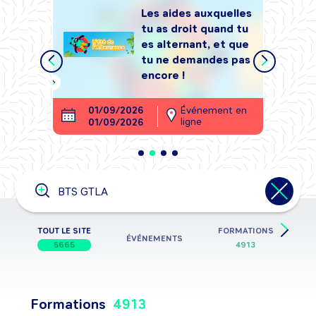
Les aides auxquelles
tu as droit quand tu
tégrer
es alternant, et que
, sans
tu ne demandes pas
encore !
ment en
01/09/2026
Événement en
26
ligne
01/09/2026
28
Tape ta recherche ici
Événement, formation, job,
entreprise, métier, information,
secteur d’activité, école,…
TOUT LE SITE
FORMATIONS
ÉVÉNEMENTS
5665
4913
Formations
4913