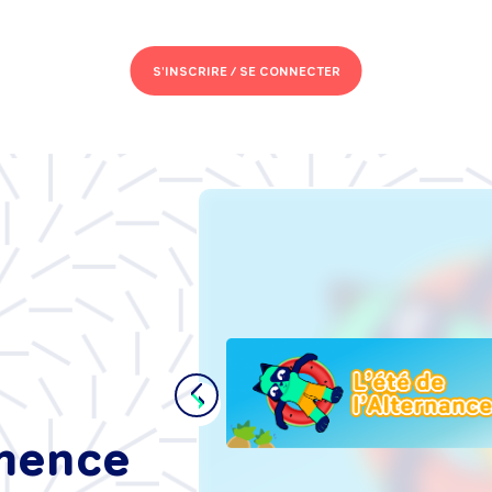
S'INSCRIRE /
SE CONNECTER
s de
se :
t'intégrer
ance, sans
mmence