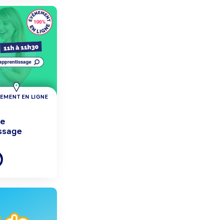
EMENT EN LIGNE
re
ssage