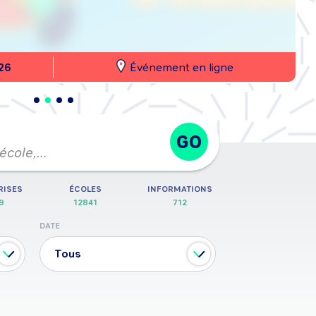
26
Événement en ligne
GO
 école,…
RISES
ÉCOLES
INFORMATIONS
9
12841
712
DATE
Tous