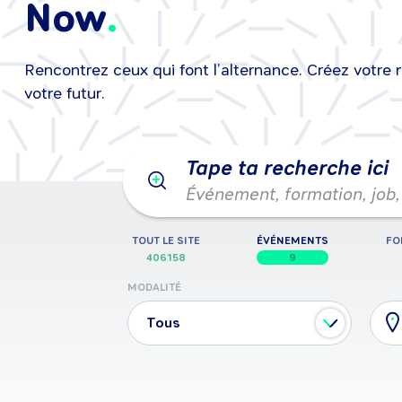
Now
Rencontrez ceux qui font l’alternance. Créez votre 
25/08/2026
•
25/08/2026
Événeme
votre futur.
Tape ta recherche ici
Événement, formation, job, 
TOUT LE SITE
ÉVÉNEMENTS
FO
406158
9
MODALITÉ
Tous