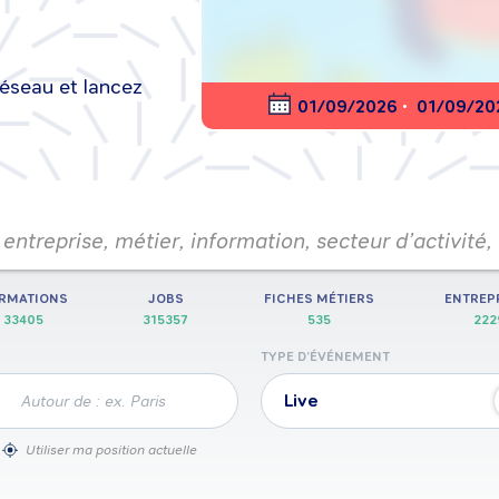
réseau et lancez
nt en ligne
01/09/2026
•
01/09/20
entreprise, métier, information, secteur d’activité,
RMATIONS
JOBS
FICHES MÉTIERS
ENTREP
33405
315357
535
222
TYPE D’ÉVÉNEMENT
Live
Autour de : ex. Paris
Utiliser ma position actuelle