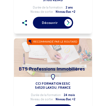
51100 REIMS
Durée de la formation :
2 ans
Niveau de sortie :
Niveau Bac +2
Découvrir
RECOMMANDÉ PAR LE ROUTARD
BTS Professions Immobilières
CCI FORMATION EESC
54520 LAXOU, FRANCE
Durée de la formation :
24 mois
Niveau de sortie :
Niveau Bac +2