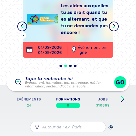
Les aides auxquelles
tu as droit quand tu
tégrer
es alternant, et que
, sans
tu ne demandes pas
encore !
ment en
01/09/2026
Événement en
26
ligne
01/09/2026
28
Tape ta recherche ici
GO
Événement, formation, job, entreprise, métier,
information, secteur d’activité, école,…
E
ÉVÉNEMENTS
FORMATIONS
JOBS
FICH
24
8
310869
Autour de : ex. Paris