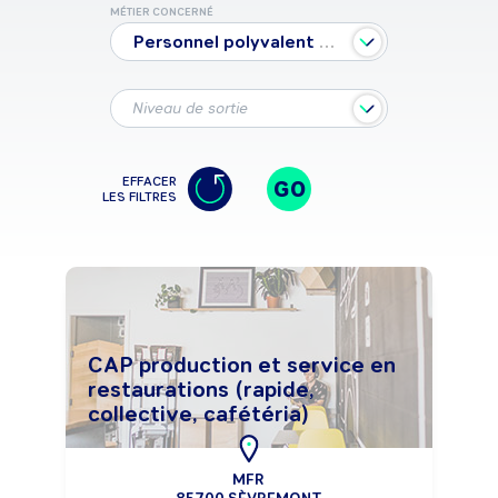
MÉTIER CONCERNÉ
Personnel polyvalent d'hôtellerie
Niveau de sortie
EFFACER
GO
LES FILTRES
CAP production et service en
restaurations (rapide,
collective, cafétéria)
MFR