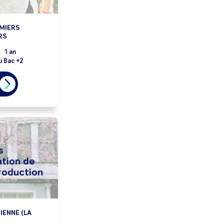
MIERS
RS
:
1 an
u Bac +2
s
ation de
production
IENNE (LA