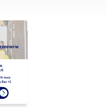
dronnerie
AN
UE
24 mois
u Bac +2