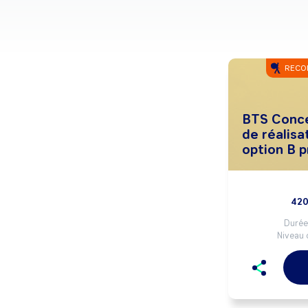
RECO
BTS Conce
de réalisa
option B p
420
Durée 
Niveau 