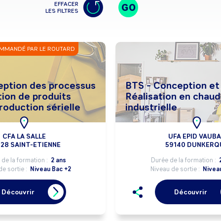
EFFACER
GO
LES FILTRES
MMANDÉ PAR LE ROUTARD
ption des processus
BTS - Conception et
tion de produits
Réalisation en chau
roduction sérielle
industrielle
CFA LA SALLE
UFA EPID VAUB
28 SAINT-ETIENNE
59140 DUNKERQ
de la formation :
2 ans
Durée de la formation :
de sortie :
Niveau Bac +2
Niveau de sortie :
Nivea
Découvrir
Découvrir