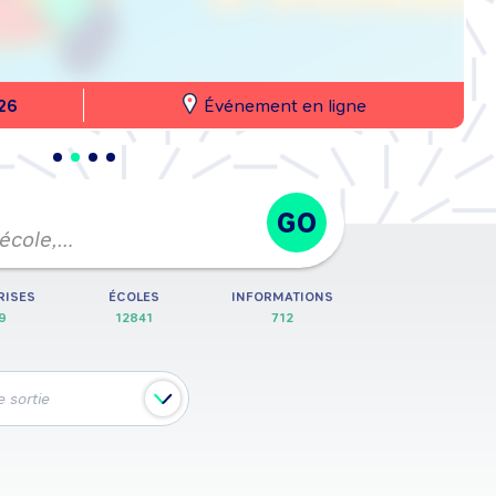
26
Événement en ligne
GO
 école,…
RISES
ÉCOLES
INFORMATIONS
9
12841
712
 sortie