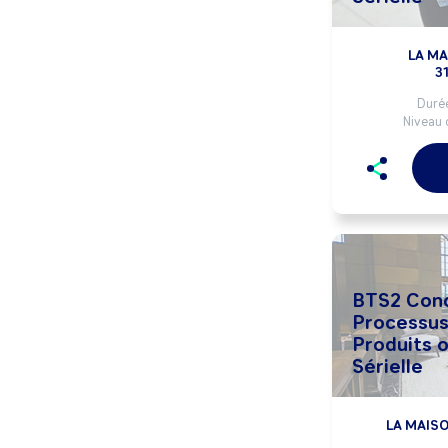
LA M
3
Durée
Niveau 
BTS2 Conc
Processus
Produits o
Sérielle
LA MAISO