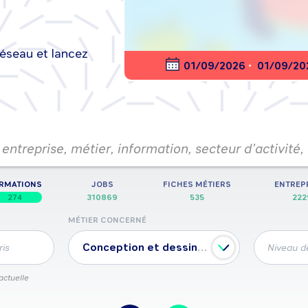
réseau et lancez
nt en ligne
01/09/2026
•
01/09/20
entreprise, métier, information, secteur d’activité,
RMATIONS
JOBS
FICHES MÉTIERS
ENTREP
274
310869
535
222
MÉTIER CONCERNÉ
Conception et dessin produits mécaniques
ris
Niveau de
actuelle