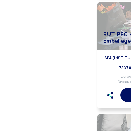
BUT PEC -
Emballage
ISPA (INSTIT
73370
Durée 
Niveau 