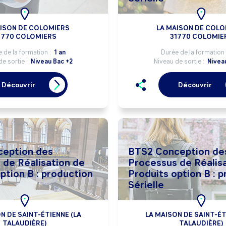
AISON DE COLOMIERS
LA MAISON DE COLO
1770 COLOMIERS
31770 COLOMIE
 de la formation :
1 an
Durée de la formation 
de sortie :
Niveau Bac +2
Niveau de sortie :
Nivea
Découvrir
Découvrir
eption des
BTS2 Conception de
 de Réalisation de
Processus de Réalis
ption B : production
Produits option B : 
Sérielle
N DE SAINT-ÉTIENNE (LA
LA MAISON DE SAINT-ÉT
TALAUDIÈRE)
TALAUDIÈRE)