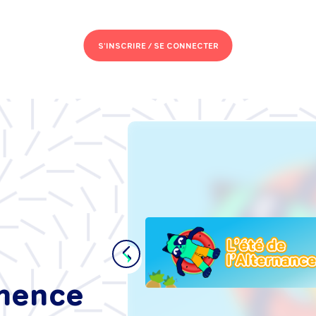
S'INSCRIRE /
SE CONNECTER
s de
se :
t'intégrer
ance, sans
mmence