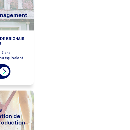
énagement
DE BRIGNAIS
S
:
2 ans
ou équivalent
s
ation de
production