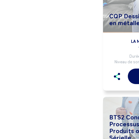
CQP Dessi
en métalle
LA 
Durée
Niveau de sor
BTS2 Conc
Processus
Produits o
Sérielle