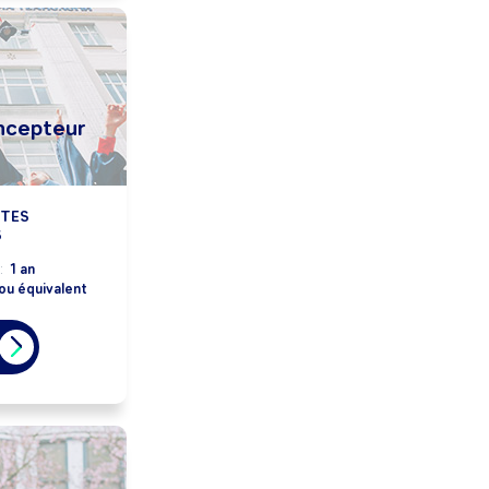
ncepteur
NTES
S
:
1 an
ou équivalent