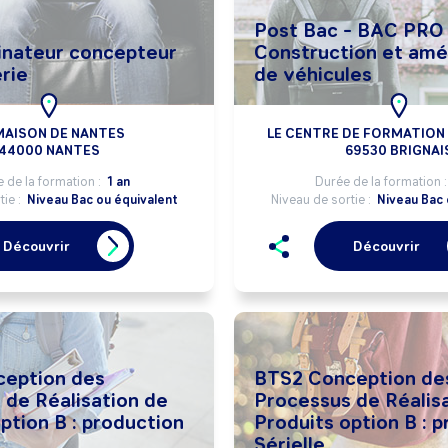
Post Bac - BAC PRO
nateur concepteur
Construction et am
rie
de véhicules
MAISON DE NANTES
LE CENTRE DE FORMATION 
44000 NANTES
69530 BRIGNAI
 de la formation :
1 an
Durée de la formation 
tie :
Niveau Bac ou équivalent
Niveau de sortie :
Niveau Bac 
Découvrir
Découvrir
eption des
BTS2 Conception de
 de Réalisation de
Processus de Réalis
ption B : production
Produits option B : 
Sérielle