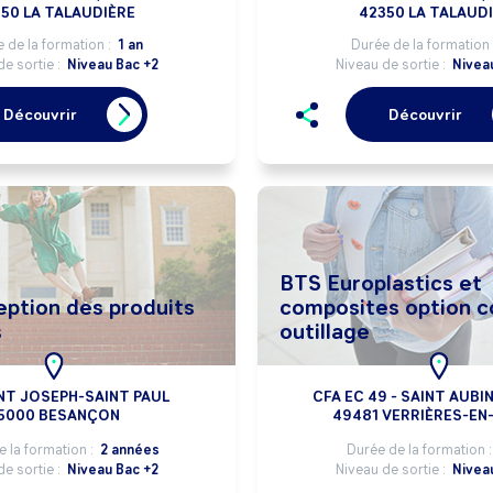
50 LA TALAUDIÈRE
42350 LA TALAUD
 de la formation :
1 an
Durée de la formation 
de sortie :
Niveau Bac +2
Niveau de sortie :
Nivea
Découvrir
Découvrir
BTS Europlastics et
ption des produits
composites option c
s
outillage
NT JOSEPH-SAINT PAUL
CFA EC 49 - SAINT AUBI
5000 BESANÇON
49481 VERRIÈRES-EN
 la formation :
2 années
Durée de la formation 
de sortie :
Niveau Bac +2
Niveau de sortie :
Nivea