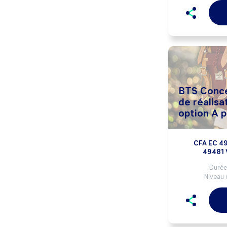
BTS Conce
de réalisa
option A p
CFA EC 49
49481
Durée 
Niveau 