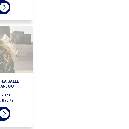
N-LA SALLE
-ANJOU
:
2 ans
u Bac +2