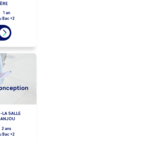
IÈRE
:
1 an
u Bac +2
onception
N-LA SALLE
-ANJOU
:
2 ans
u Bac +2