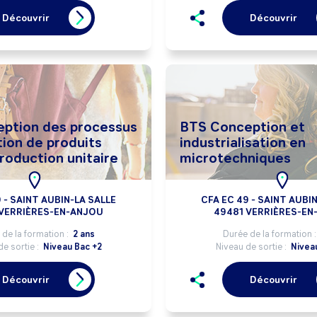
Découvrir
Découvrir
ption des processus
BTS Conception et
tion de produits
industrialisation en
roduction unitaire
microtechniques
 - SAINT AUBIN-LA SALLE
CFA EC 49 - SAINT AUBI
 VERRIÈRES-EN-ANJOU
49481 VERRIÈRES-EN
de la formation :
2 ans
Durée de la formation 
de sortie :
Niveau Bac +2
Niveau de sortie :
Nivea
Découvrir
Découvrir