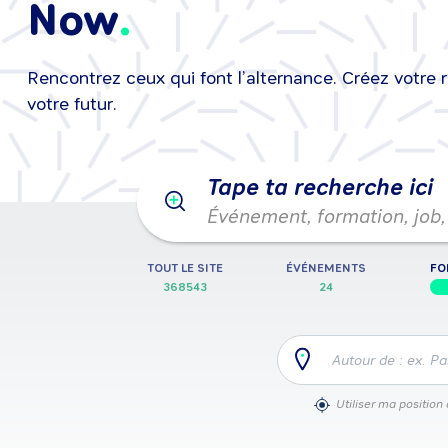
Now
Rencontrez ceux qui font l’alternance. Créez votre 
25/08/2026
•
25/08/2026
Événeme
votre futur.
Tape ta recherche ici
Événement, formation, job, 
TOUT LE SITE
ÉVÉNEMENTS
FO
368543
24
Autour de : ex. Pa
Utiliser ma position 