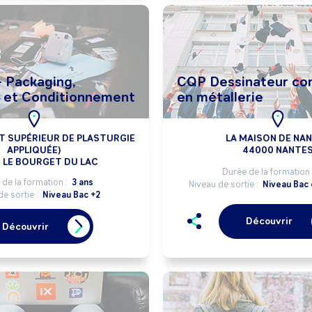
 Packaging,
CQP Dessinateur co
 et Conditionnement
en métallerie
UT SUPÉRIEUR DE PLASTURGIE
LA MAISON DE NA
APPLIQUÉE)
44000 NANTE
 LE BOURGET DU LAC
Durée de la formation 
de la formation :
3 ans
Niveau de sortie :
Niveau Bac 
de sortie :
Niveau Bac +2
Découvrir
Découvrir