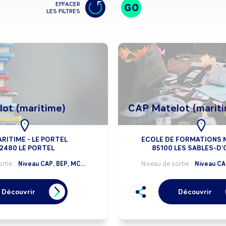
EFFACER
GO
LES FILTRES
ot (maritime)
CAP Matelot (marit
ARITIME - LE PORTEL
ECOLE DE FORMATIONS 
2480 LE PORTEL
85100 LES SABLES-D
rtie :
Niveau CAP, BEP, MC...
Niveau de sortie :
Niveau CAP
Découvrir
Découvrir