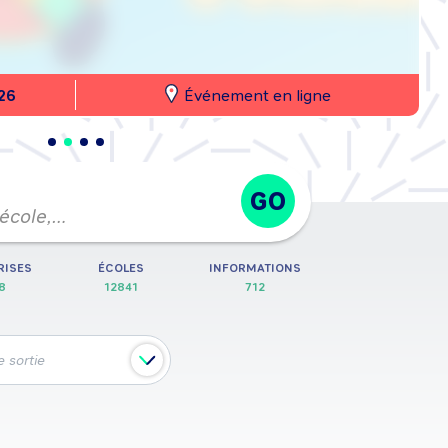
26
Événement en ligne
GO
 école,…
RISES
ÉCOLES
INFORMATIONS
8
12841
712
 sortie