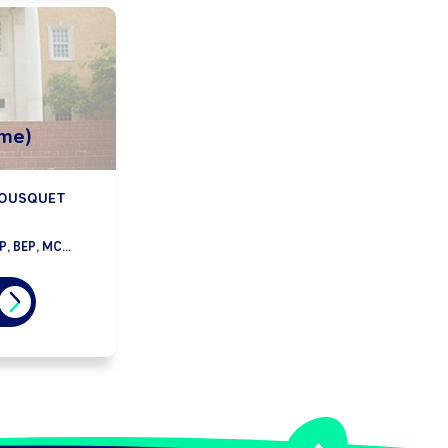
ime)
 BOUSQUET
, BEP, MC...