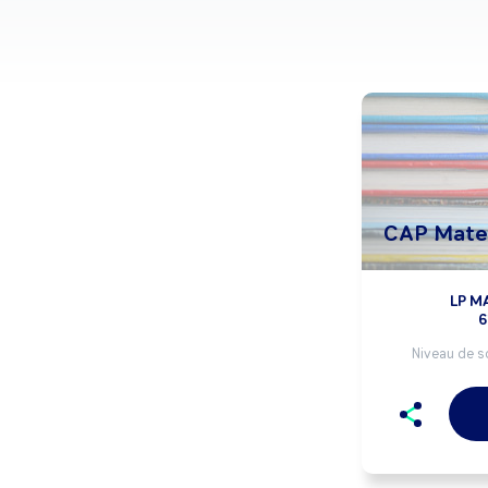
CAP Matel
LP M
6
Niveau de so