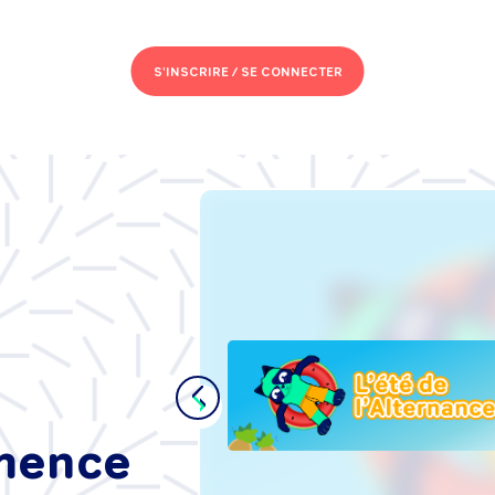
S'INSCRIRE /
SE CONNECTER
s de
se :
t'intégrer
ance, sans
mmence