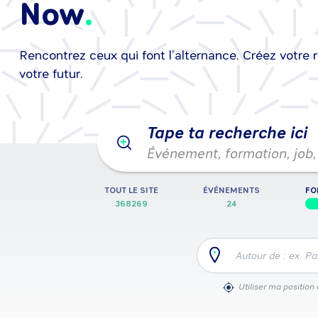
Now
Rencontrez ceux qui font l’alternance. Créez votre 
25/08/2026
•
25/08/2026
Événeme
votre futur.
Tape ta recherche ici
Événement, formation, job, 
TOUT LE SITE
ÉVÉNEMENTS
FO
368269
24
Autour de : ex. Pa
Utiliser ma position 