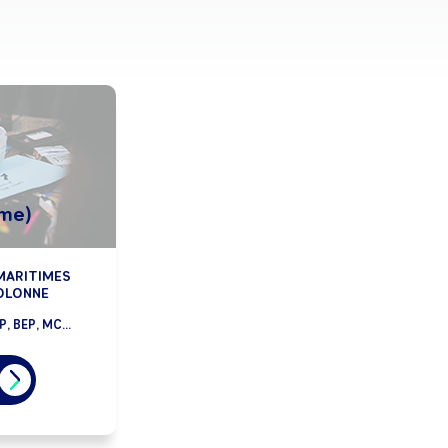
ime)
MARITIMES
'OLONNE
, BEP, MC...