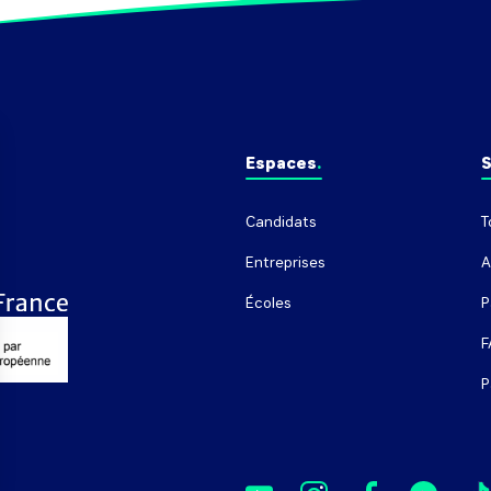
Espaces
S
Candidats
T
Entreprises
A
Écoles
P
F
P