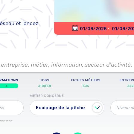
réseau et lancez
nt en ligne
01/09/2026
•
01/09/20
entreprise, métier, information, secteur d’activité,
RMATIONS
JOBS
FICHES MÉTIERS
ENTREP
4
310869
535
222
MÉTIER CONCERNÉ
Equipage de la pêche
ris
Niveau de
actuelle