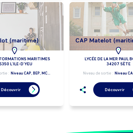
ot (maritime)
CAP Matelot (marit
 FORMATIONS MARITIMES
LYCÉE DE LA MER PAUL
5350 L'ILE-D'YEU
34207 SÈTE
rtie :
Niveau CAP, BEP, MC...
Niveau de sortie :
Niveau CAP
Découvrir
Découvrir