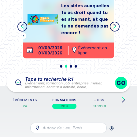
Les aides auxquelles
tu as droit quand tu
tégrer
es alternant, et que
, sans
tu ne demandes pas
encore !
ment en
01/09/2026
Événement en
26
ligne
01/09/2026
28
Tape ta recherche ici
GO
Événement, formation, job, entreprise, métier,
information, secteur d’activité, école,…
ÉVÉNEMENTS
FORMATIONS
JOBS
FICHES
24
289
310998
5
Autour de : ex. Paris