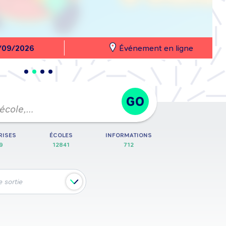
26
Événement en ligne
GO
 école,…
RISES
ÉCOLES
INFORMATIONS
9
12841
712
 sortie