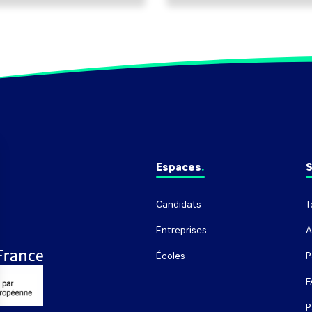
Espaces
S
Candidats
T
Entreprises
A
Écoles
P
F
P