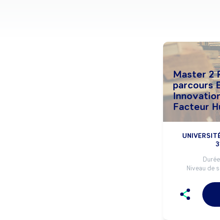
Master 2 
parcours 
Innovatio
Facteur H
UNIVERSIT
3
Durée 
Niveau de s