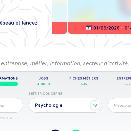
réseau et lancez
nt en ligne
01/09/2026
•
01/09/20
entreprise, métier, information, secteur d’activité,
RMATIONS
JOBS
FICHES MÉTIERS
ENTREP
2
310869
535
222
MÉTIER CONCERNÉ
Psychologie
ris
Niveau de
actuelle