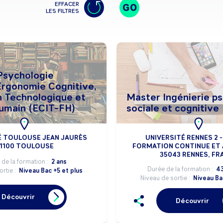
EFFACER
GO
LES FILTRES
Psychologie
Ergonomie Cognitive,
n Technologique et
Master Ingénierie p
umain (ECIT-FH)
sociale et cognitive
É TOULOUSE JEAN JAURÈS
UNIVERSITÉ RENNES 2 -
1100 TOULOUSE
FORMATION CONTINUE ET
35043 RENNES, FR
de la formation :
2 ans
Durée de la formation :
43
ortie :
Niveau Bac +5 et plus
Niveau de sortie :
Niveau Ba
Découvrir
Découvrir