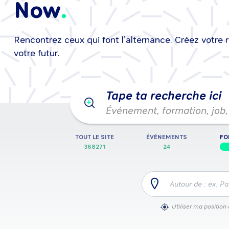
Now
Rencontrez ceux qui font l’alternance. Créez votre 
25/08/2026
•
25/08/2026
Événeme
votre futur.
Tape ta recherche ici
Événement, formation, job, 
TOUT LE SITE
ÉVÉNEMENTS
FO
368271
24
Autour de : ex. Pa
Utiliser ma position 