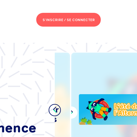
S'INSCRIRE /
SE CONNECTER
s de
se :
t'intégrer
ance, sans
mmence