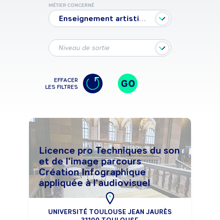
MÉTIER CONCERNÉ
Enseignement artistique
Niveau de sortie
EFFACER
GO
LES FILTRES
Licence pro Techniques du son
et de l'image parcours
Création Infographique
appliquée à l’audiovisuel
UNIVERSITÉ TOULOUSE JEAN JAURÈS