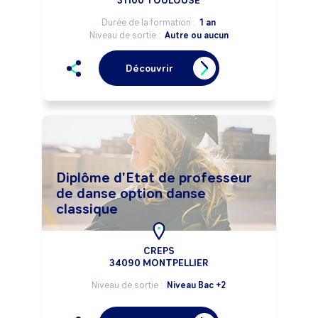
31100 TOULOUSE
Durée de la formation :
1 an
Niveau de sortie :
Autre ou aucun
Découvrir
Diplôme d'Etat de professeur
de danse option danse
classique
CREPS
34090 MONTPELLIER
Niveau de sortie :
Niveau Bac +2