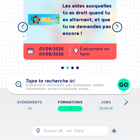
Les aides auxquelles
tu as droit quand tu
tégrer
es alternant, et que
, sans
tu ne demandes pas
encore !
ment en
01/09/2026
Événement en
26
ligne
01/09/2026
28
Tape ta recherche ici
GO
Événement, formation, job, entreprise, métier,
information, secteur d’activité, école,…
E
ÉVÉNEMENTS
FORMATIONS
JOBS
FICH
24
3
309818
Autour de : ex. Paris