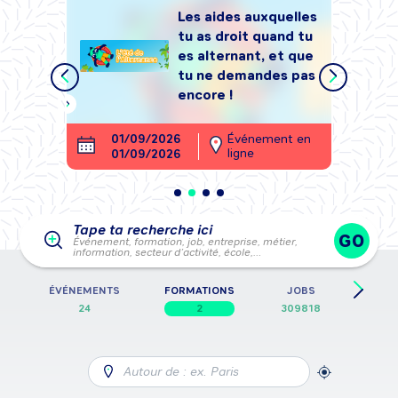
Les aides auxquelles
tu as droit quand tu
tégrer
es alternant, et que
, sans
tu ne demandes pas
encore !
ment en
01/09/2026
Événement en
26
ligne
01/09/2026
28
Tape ta recherche ici
GO
Événement, formation, job, entreprise, métier,
information, secteur d’activité, école,…
E
ÉVÉNEMENTS
FORMATIONS
JOBS
FICH
24
2
309818
Autour de : ex. Paris