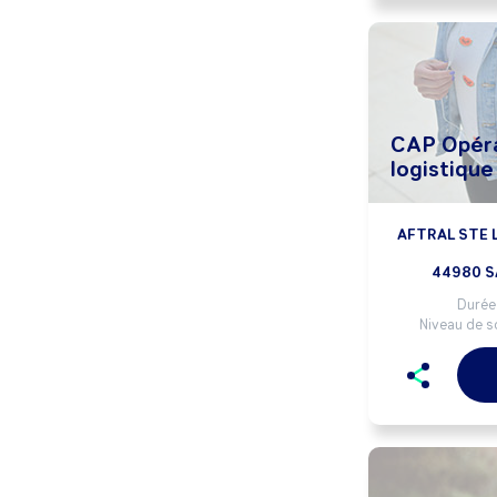
CAP Opéra
logistique
AFTRAL STE L
44980 S
Durée 
Niveau de so