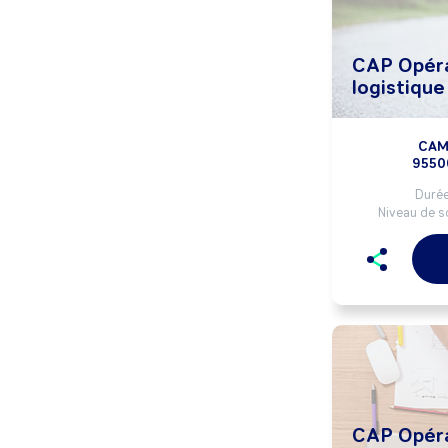
CAP Opéra
logistique
CAM
9550
Durée
Niveau de so
CAP Opéra