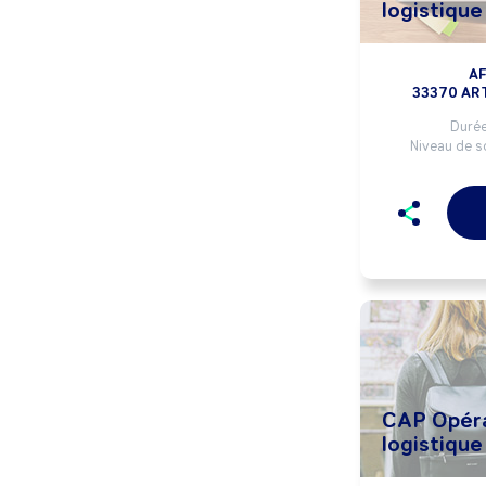
logistique
A
33370 AR
Durée
Niveau de so
CAP Opéra
logistique