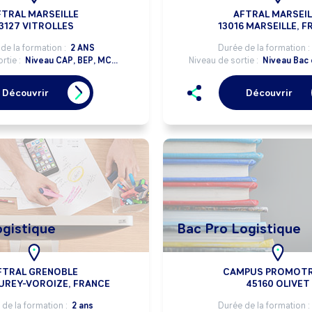
FTRAL MARSEILLE
AFTRAL MARSEIL
3127 VITROLLES
13016 MARSEILLE, F
de la formation :
2 ANS
Durée de la formation :
rtie :
Niveau CAP, BEP, MC...
Niveau de sortie :
Niveau Bac 
Découvrir
Découvrir
ogistique
Bac Pro Logistique
FTRAL GRENOBLE
CAMPUS PROMOT
EUREY-VOROIZE, FRANCE
45160 OLIVET
de la formation :
2 ans
Durée de la formation :