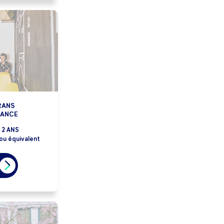
RANS
RANCE
2 ANS
ou équivalent