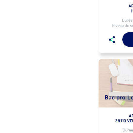
A
1
Durée 
Niveau de so
Bac pro L
A
38113 V
Durée 