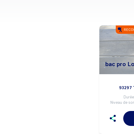
RECO
bac pro L
93297 
Durée 
Niveau de sor