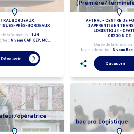
(Première/Terminale
FTRAL BORDEAUX
AFTRAL – CENTRE DE F
TIGUES-PRÈS-BORDEAUX
D'APPRENTIS EN TRAN
LOGISTIQUE – CFATL
 de la formation :
1 AN
06200 NICE
rtie :
Niveau CAP, BEP, MC...
Durée de la formation 
Niveau de sortie :
Niveau Bac 
Découvrir
Découvrir
teur/opératrice
bac pro Logistique