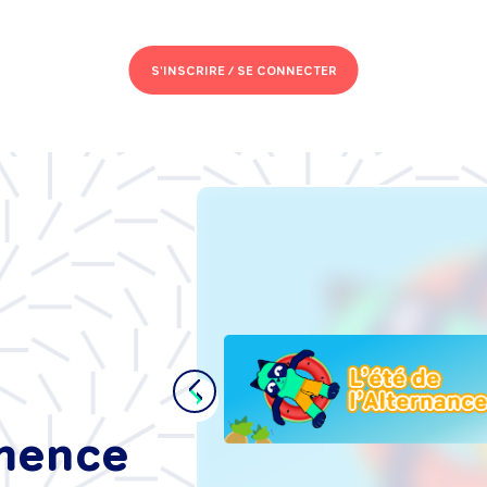
S'INSCRIRE /
SE CONNECTER
s de
se :
t'intégrer
ance, sans
mmence