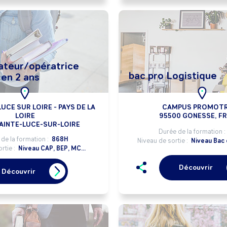
teur/opératrice
bac pro Logistique
 en 2 ans
UCE SUR LOIRE - PAYS DE LA
CAMPUS PROMOT
LOIRE
95500 GONESSE, F
AINTE-LUCE-SUR-LOIRE
Durée de la formation :
de la formation :
868H
Niveau de sortie :
Niveau Bac 
rtie :
Niveau CAP, BEP, MC...
Découvrir
Découvrir