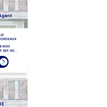
 Agent
UX
-BORDEAUX
8 MOIS
, BEP, MC...
UE