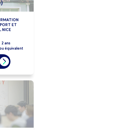
)
ORMATION
SPORT ET
 NICE
:
2 ans
ou équivalent