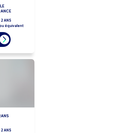
LE
RANCE
2 ANS
ou équivalent
RANS
2 ANS