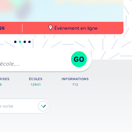
26
Événement en ligne
GO
 école,…
RISES
ÉCOLES
INFORMATIONS
8
12841
712
 sortie