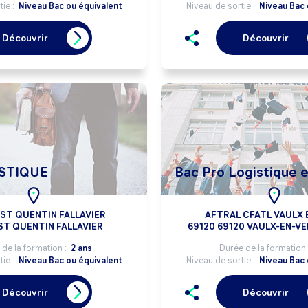
tie :
Niveau Bac ou équivalent
Niveau de sortie :
Niveau Bac 
Découvrir
Découvrir
STIQUE
Bac Pro Logistique e
ST QUENTIN FALLAVIER
AFTRAL CFATL VAULX E
ST QUENTIN FALLAVIER
69120 69120 VAULX-EN-VE
de la formation :
2 ans
Durée de la formation 
tie :
Niveau Bac ou équivalent
Niveau de sortie :
Niveau Bac 
Découvrir
Découvrir