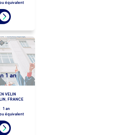
ou équivalent
n 1 an
N VELIN
LIN, FRANCE
:
1 an
ou équivalent