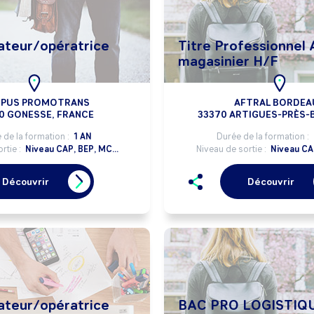
teur/opératrice
Titre Professionnel
magasinier H/F
PUS PROMOTRANS
AFTRAL BORDEA
0 GONESSE, FRANCE
33370 ARTIGUES-PRÈS
 de la formation :
1 AN
Durée de la formation :
rtie :
Niveau CAP, BEP, MC...
Niveau de sortie :
Niveau CAP
Découvrir
Découvrir
teur/opératrice
BAC PRO LOGISTIQ