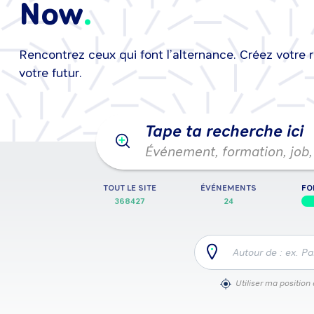
Now
Rencontrez ceux qui font l’alternance. Créez votre 
25/08/2026
•
25/08/2026
Événeme
votre futur.
Tape ta recherche ici
Événement, formation, job, 
TOUT LE SITE
ÉVÉNEMENTS
FO
368427
24
Autour de : ex. Pa
Utiliser ma position 