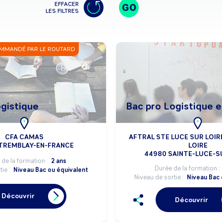
EFFACER
GO
LES FILTRES
MMANDÉ PAR LE ROUTARD
ogistique
Bac pro Logistique e
CFA CAMAS
AFTRAL STE LUCE SUR LOIRE
TREMBLAY-EN-FRANCE
LOIRE
44980 SAINTE-LUCE-S
de la formation :
2 ans
Durée de la formation :
tie :
Niveau Bac ou équivalent
Niveau de sortie :
Niveau Bac 
Découvrir
Découvrir