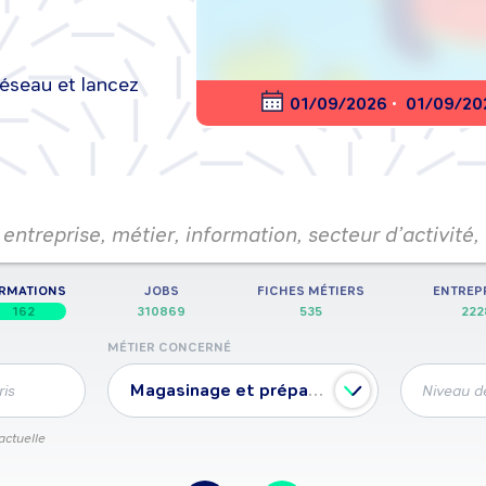
réseau et lancez
nt en ligne
01/09/2026
•
01/09/20
entreprise, métier, information, secteur d’activité,
RMATIONS
JOBS
FICHES MÉTIERS
ENTREP
162
310869
535
222
MÉTIER CONCERNÉ
Magasinage et préparation de commandes
ris
Niveau de
actuelle