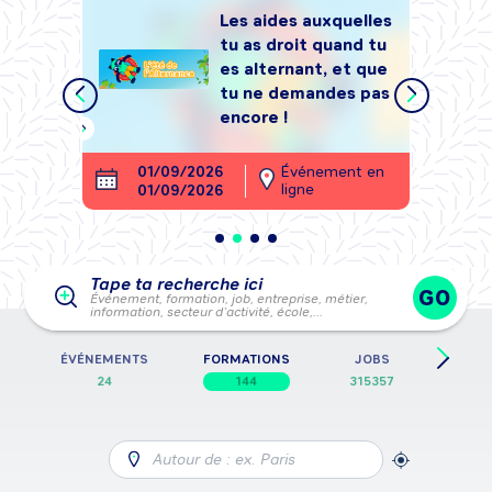
Les aides auxquelles
tu as droit quand tu
tégrer
es alternant, et que
, sans
tu ne demandes pas
encore !
ment en
01/09/2026
Événement en
26
ligne
01/09/2026
28
Tape ta recherche ici
GO
Événement, formation, job, entreprise, métier,
information, secteur d’activité, école,…
E
ÉVÉNEMENTS
FORMATIONS
JOBS
FICH
24
144
315357
Autour de : ex. Paris