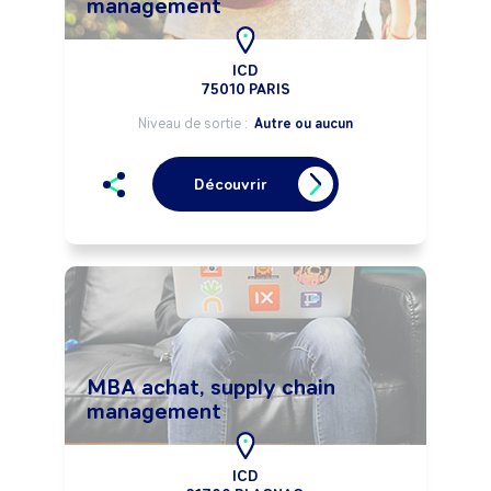
management
ICD
75010 PARIS
Niveau de sortie :
Autre ou aucun
Découvrir
MBA achat, supply chain
management
ICD