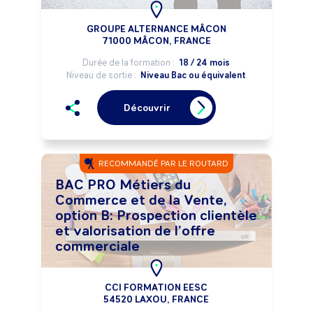
GROUPE ALTERNANCE MÂCON
71000 MÂCON, FRANCE
Durée de la formation :
18 / 24 mois
Niveau de sortie :
Niveau Bac ou équivalent
Découvrir
RECOMMANDÉ PAR LE ROUTARD
BAC PRO Métiers du
Commerce et de la Vente,
option B: Prospection clientèle
et valorisation de l’offre
commerciale
CCI FORMATION EESC
54520 LAXOU, FRANCE