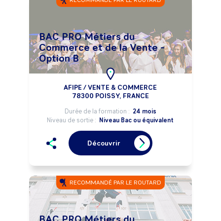
RECOMMANDÉ PAR LE ROUTARD
BAC PRO Métiers du
Commerce et de la Vente -
Option B
AFIPE / VENTE & COMMERCE
78300 POISSY, FRANCE
Durée de la formation :
24 mois
Niveau de sortie :
Niveau Bac ou équivalent
Découvrir
RECOMMANDÉ PAR LE ROUTARD
BAC PRO Métiers du