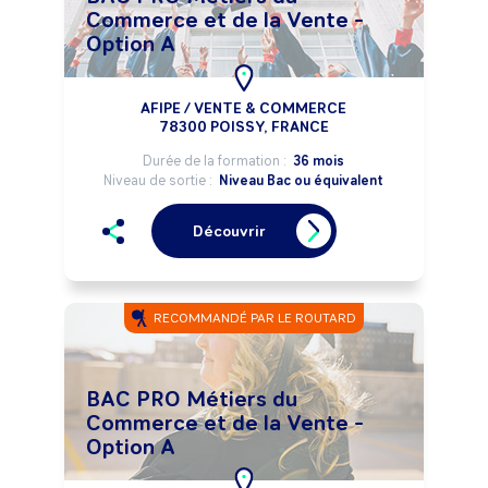
Commerce et de la Vente -
Option A
AFIPE / VENTE & COMMERCE
78300 POISSY, FRANCE
Durée de la formation :
36 mois
Niveau de sortie :
Niveau Bac ou équivalent
Découvrir
RECOMMANDÉ PAR LE ROUTARD
BAC PRO Métiers du
Commerce et de la Vente -
Option A