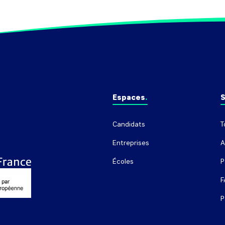
Espaces
S
Candidats
T
Entreprises
A
Écoles
P
F
P