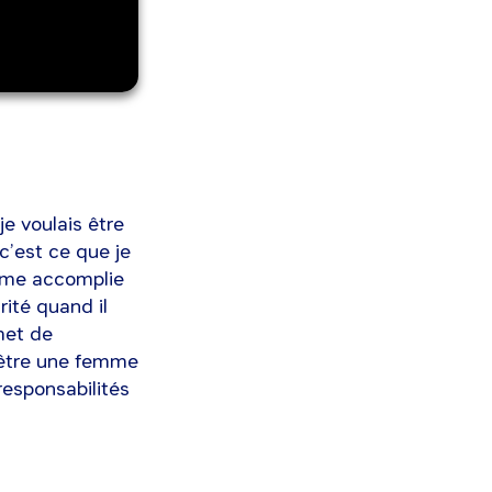
 je voulais être
’est ce que je
femme accomplie
rité quand il
met de
t être une femme
esponsabilités