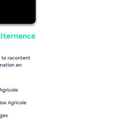
alternance
s te racontent
rmation en
Agricole
ise Agricole
uges