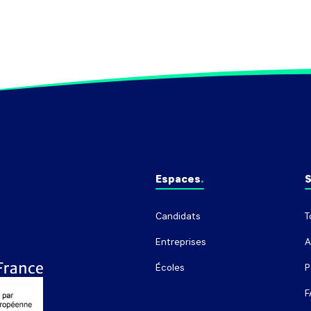
Espaces
S
Candidats
T
Entreprises
A
Écoles
P
F