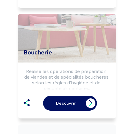
alimentaire (boucherie, boucherie-
charcuterie, ...).
Boucherie
Réalise les opérations de préparation 
de viandes et de spécialités bouchères 
selon les règles d'hygiène et de 
sécurité alimentaires.

Peut effectuer la vente de produits de 
boucherie.

Découvrir
Peut gérer un commerce de détail 
alimentaire (boucherie, boucherie-
charcuterie, ...).