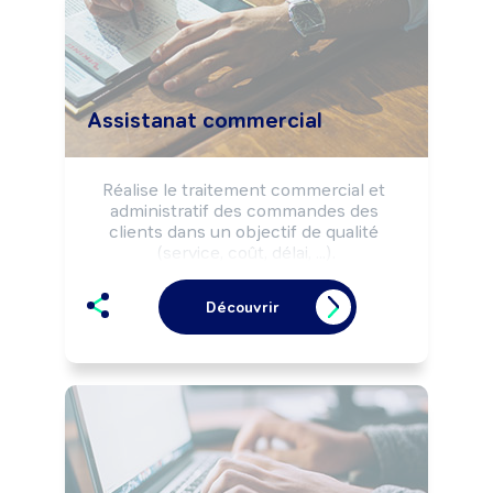
Assistanat commercial
Réalise le traitement commercial et 
administratif des commandes des 
clients dans un objectif de qualité 
(service, coût, délai, ...).

Communique à la clientèle des 
informations techniques sur les 
Découvrir
produits/services de l'entreprise.

Peut prospecter la clientèle et vendre 
des produits/services.