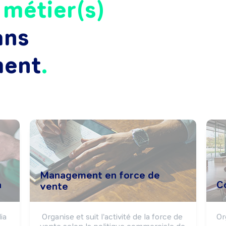
e
métier(s)
ans
ment
Management en force de
a
C
vente
a 
Organise et suit l'activité de la force de 
Or