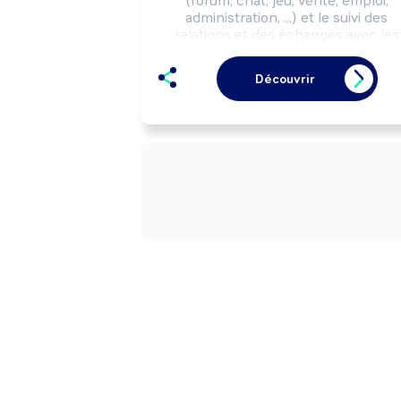
(forum, chat, jeu, vente, emploi, 
administration, ...) et le suivi des 
relations et des échanges avec les 
clients, les internautes.

Peut coordonner une équipe.
Découvrir