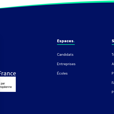
Espaces
S
Candidats
T
Entreprises
A
Écoles
P
F
P