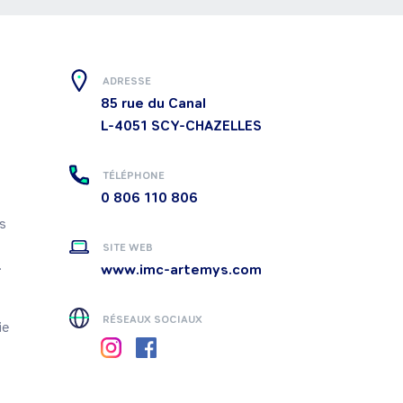
ADRESSE
85 rue du Canal
L-4051
SCY-CHAZELLES
TÉLÉPHONE
0 806 110 806
s 
SITE WEB

www.imc-artemys.com
RÉSEAUX SOCIAUX
e 