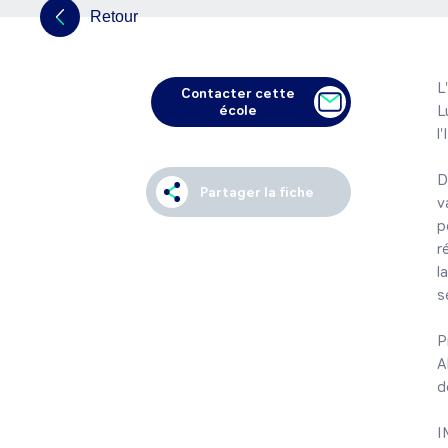
Retour
L
Contacter cette
école
L
l
D
Partager la fiche
v
p
r
l
s
P
A
d
I