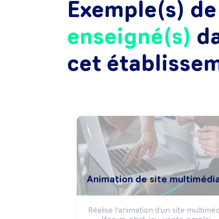
Exemple(s) d
enseigné(s)
d
cet établisse
Animation de site multimédi
Réalise l'animation d'un site multimédi