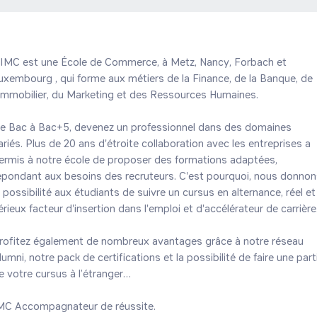
'IMC est une École de Commerce, à Metz, Nancy, Forbach et 
uxembourg , qui forme aux métiers de la Finance, de la Banque, de 
'Immobilier, du Marketing et des Ressources Humaines.

e Bac à Bac+5, devenez un professionnel dans des domaines 
ariés. Plus de 20 ans d'étroite collaboration avec les entreprises a 
ermis à notre école de proposer des formations adaptées, 
épondant aux besoins des recruteurs. C'est pourquoi, nous donnon
a possibilité aux étudiants de suivre un cursus en alternance, réel et 
érieux facteur d'insertion dans l'emploi et d'accélérateur de carrière.

rofitez également de nombreux avantages grâce à notre réseau 
lumni, notre pack de certifications et la possibilité de faire une parti
e votre cursus à l’étranger…

MC Accompagnateur de réussite.