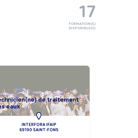
17
FORMATION(S)
DISPONIBLE(S)
echnicien(ne) de traitement
es eaux
INTERFORA IFAIP
69190 SAINT-FONS