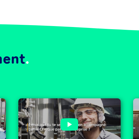
ment
e