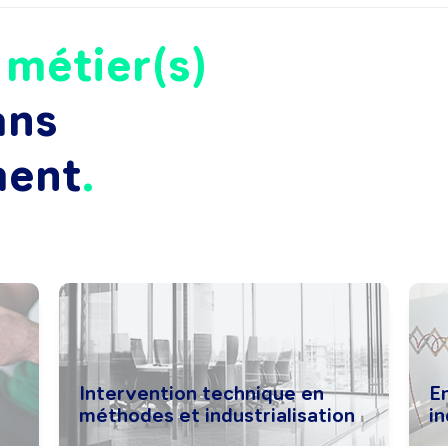
e
métier(s)
ans
ment
Intervention technique en
E
méthodes et industrialisation
i