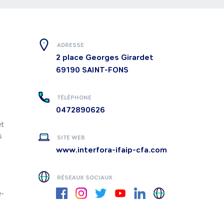
ADRESSE
2 place Georges Girardet
69190
SAINT-FONS
TÉLÉPHONE
0472890626
t 
 
SITE WEB
www.interfora-ifaip-cfa.com
RÉSEAUX SOCIAUX
e-