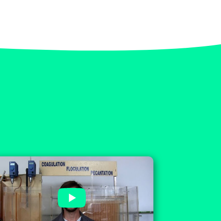
Valentin DUMONT, Technicien
de Traitement des Eaux chez