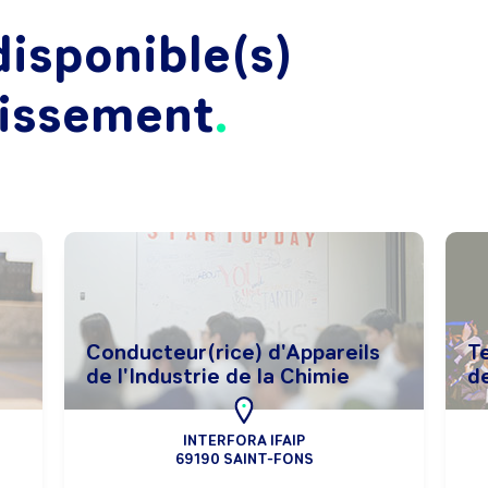
isponible(s)
lissement
Conducteur(rice) d'Appareils
T
de l'Industrie de la Chimie
d
INTERFORA IFAIP
69190 SAINT-FONS