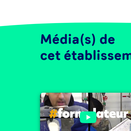
Média(s) de
cet établisse
INTERFORA IFAIP vous propos
des Formations en alternance