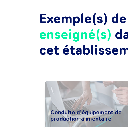
Exemple(s) d
enseigné(s)
d
cet établisse
Conduite d'équipement de
production alimentaire