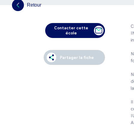
Retour
C
Contacter cette
école
I
i
N
Partager la fiche
f
N
d
la
I
c
I
Al