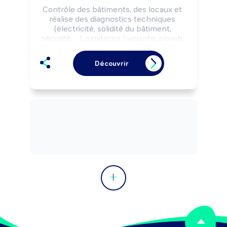
Contrôle des bâtiments, des locaux et 
réalise des diagnostics techniques 
(électricité, solidité du bâtiment, 
sécurité, ...), sanitaires (amiante, plomb, 
parasites, gaz, ...) selon la 
réglementation.

Découvrir
Peut réaliser des calculs de surfaces.

Peut coordonner une équipe.