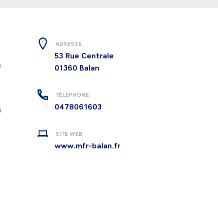
ADRESSE
53 Rue Centrale
 
01360
Balan
TÉLÉPHONE
0478061603
 
SITE WEB
www.mfr-balan.fr
 