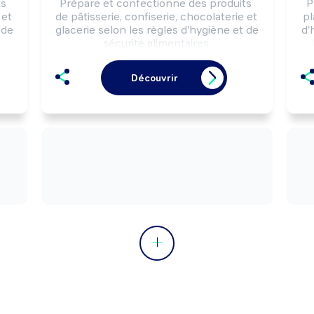
s 
Prépare et confectionne des produits 
P
et 
de pâtisserie, confiserie, chocolaterie et 
pl
de 
glacerie selon les règles d'hygiène et de 
d'
sécurité alimentaires.

e 
Peut effectuer la vente de produits de 
 
pâtisserie, confiserie, chocolaterie et 
pa
Découvrir
glacerie.

Peut gérer un commerce de détail 
alimentaire (pâtisserie, confiserie, 
chocolaterie, glacier, ...).