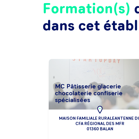
Formation(s)
d
dans cet étab
MC Pâtisserie glacerie
chocolaterie confiserie
spécialisées
MAISON FAMILIALE RURALEANTENNE D
CFA RÉGIONAL DES MFR
01360 BALAN