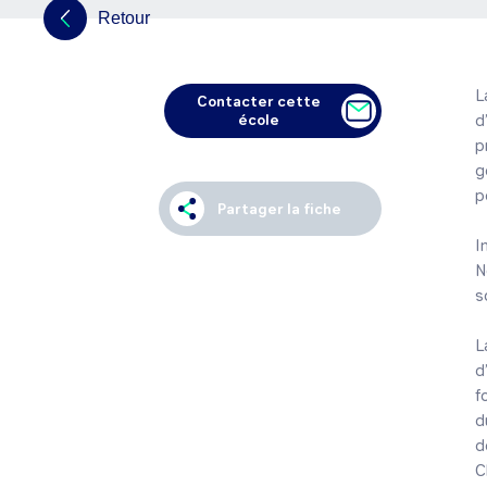
Retour
L
Contacter cette
école
d
p
g
p
Partager la fiche
I
N
s
L
d
f
d
d
C