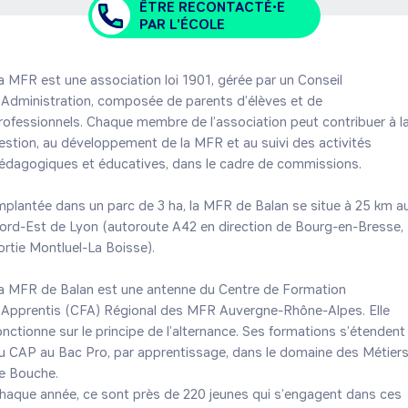
ÊTRE RECONTACTÉ•E
PAR L'ÉCOLE
a MFR est une association loi 1901, gérée par un Conseil 
’Administration, composée de parents d’élèves et de 
rofessionnels. Chaque membre de l’association peut contribuer à la
estion, au développement de la MFR et au suivi des activités 
édagogiques et éducatives, dans le cadre de commissions.

mplantée dans un parc de 3 ha, la MFR de Balan se situe à 25 km au
ord-Est de Lyon (autoroute A42 en direction de Bourg-en-Bresse, 
ortie Montluel-La Boisse).

a MFR de Balan est une antenne du Centre de Formation 
’Apprentis (CFA) Régional des MFR Auvergne-Rhône-Alpes. Elle 
onctionne sur le principe de l’alternance. Ses formations s’étendent 
u CAP au Bac Pro, par apprentissage, dans le domaine des Métiers
e Bouche.

haque année, ce sont près de 220 jeunes qui s’engagent dans ces 