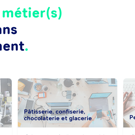
e
métier(s)
ans
ment
Pâtisserie, confiserie,
P
chocolaterie et glacerie