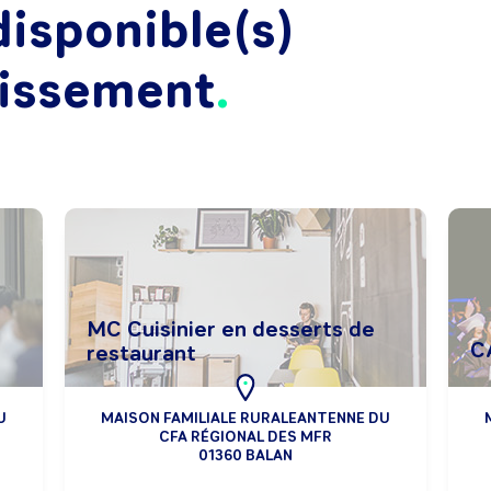
isponible(s)
lissement
MC Cuisinier en desserts de
C
restaurant
U
MAISON FAMILIALE RURALEANTENNE DU
CFA RÉGIONAL DES MFR
01360 BALAN