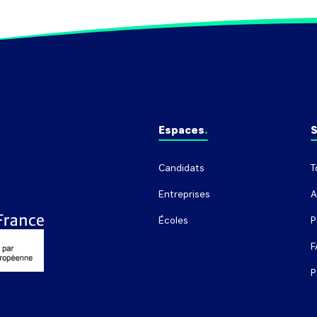
Espaces
S
Candidats
T
Entreprises
A
Écoles
P
F
P