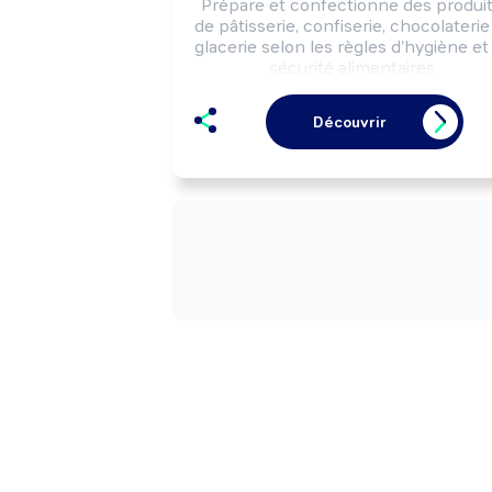
Prépare et confectionne des produit
de pâtisserie, confiserie, chocolaterie 
glacerie selon les règles d'hygiène et 
sécurité alimentaires.

Peut effectuer la vente de produits d
pâtisserie, confiserie, chocolaterie et
Découvrir
glacerie.

Peut gérer un commerce de détail 
alimentaire (pâtisserie, confiserie, 
chocolaterie, glacier, ...).