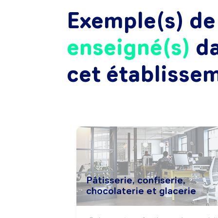
Exemple(s) d
enseigné(s)
d
cet établisse
Pâtisserie, confiserie,
chocolaterie et glacerie