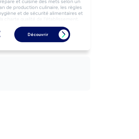
répare et cuisine des mets selon un 
an de production culinaire, les règles 
hygiène et de sécurité alimentaires et 
la charte qualité de l'établissement.

Peut cuisiner un type de plats 
rticulier (desserts, poissons, viandes, 
Découvrir
...).

Peut élaborer des plats, des menus.