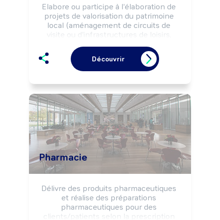
Elabore ou participe à l'élaboration de 
projets de valorisation du patrimoine 
local (aménagement de circuits de 
visite ou d'infrastructures de loisirs, 
mise en valeur de sites, ...) afin 
d'augmenter l'attractivité du territoire et 
Découvrir
les flux touristiques.

Peut organiser des manifestations 
évènementielles (festival, spectacles, 
...).

Peut diriger une structure.
Pharmacie
Délivre des produits pharmaceutiques 
et réalise des préparations 
pharmaceutiques pour des 
clients/patients selon la prescription 