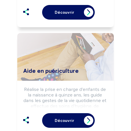
médicale ou la demande individuelle.

Peut conseiller, vendre d'autres 
Découvrir
produits (parapharmacie, matériel 
médical, orthopédique, ...).

Peut intervenir dans le cadre d'actions 
de formation.

Peut coordonner une équipe, diriger 
une officine ou un service.
Aide en puériculture
Réalise la prise en charge d'enfants de 
la naissance à quinze ans, les guide 
dans les gestes de la vie quotidienne et 
effectue des soins d'hygiène, de 
confort afin de contribuer à leur bien-
être et leur développement.
Découvrir