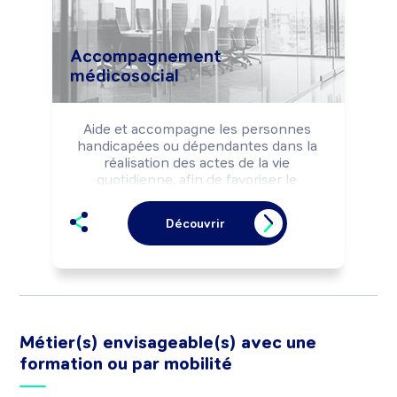
Accompagnement
médicosocial
Aide et accompagne les personnes 
handicapées ou dépendantes dans la 
réalisation des actes de la vie 
quotidienne, afin de favoriser le 
maintien ou le développement de leur 
autonomie.

Découvrir
Peut enseigner les techniques de 
locomotion aux personnes malvoyantes 
ou non-voyantes.
Métier(s) envisageable(s) avec une
formation ou par mobilité