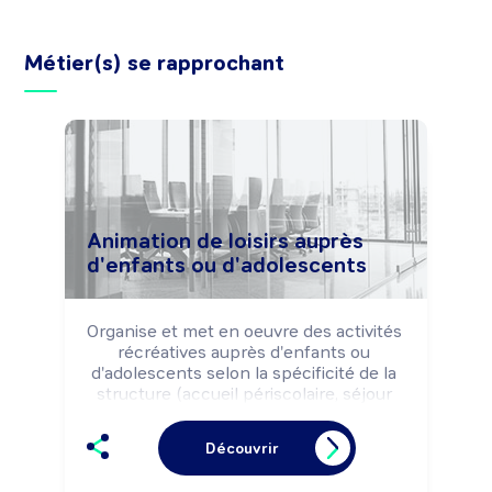
Métier(s) se rapprochant
Animation de loisirs auprès
d'enfants ou d'adolescents
Organise et met en oeuvre des activités 
récréatives auprès d'enfants ou 
d'adolescents selon la spécificité de la 
structure (accueil périscolaire, séjour 
de vacances, accueil de loisirs, ...).

Peut encadrer un groupe d'enfants ou 
Découvrir
d'adolescents lors de séjours avec 
hébergement.
