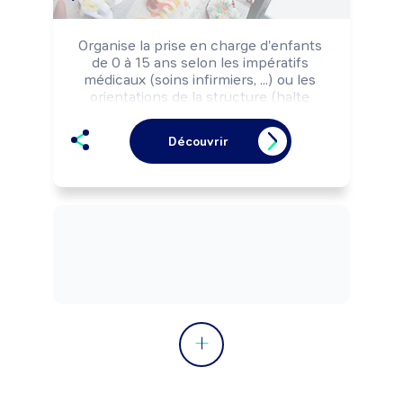
Organise la prise en charge d'enfants 
de 0 à 15 ans selon les impératifs 
médicaux (soins infirmiers, ...) ou les 
orientations de la structure (halte 
garderie, crèche, ...).

Peut coordonner une équipe (auxiliaires 
Découvrir
de puériculture, aides-soignants, 
assistants maternels, ...), diriger une 
structure d'accueil.