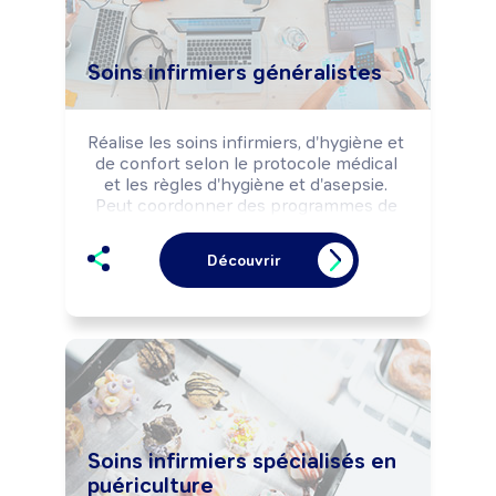
Soins infirmiers généralistes
Réalise les soins infirmiers, d'hygiène et 
de confort selon le protocole médical 
et les règles d'hygiène et d'asepsie. 
Peut coordonner des programmes de 
soins particuliers (Démarche de Soins 
Infirmiers -DSI -, Hospitalisation à 
Découvrir
Domicile -HAD-, ...) Peut coordonner 
une équipe ou diriger un cabinet.
Soins infirmiers spécialisés en
puériculture