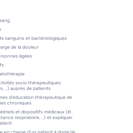
 sang
e
s sanguins et bactériologiques
arge de la douleur
personnes âgées
fs
matothérapie
ctivités socio thérapeutiques
s, ...) auprès de patients
es d'éducation thérapeutique de
dies chroniques
tériels et dispositifs médicaux (lit
tance respiratoire, ...) et expliquer
atient
se en charge d'un patient à domicile