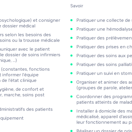
Savoir
, psychologique) et consigner
Pratiquer une collecte de
le dossier médical
Pratiquer une hémodialys
ers selon les besoins des
Pratiquer des prélèvement
 soins ou la trousse médicale
Pratiquer des prises en ch
muniquer avec le patient
r le dossier de soins infirmiers
Pratiquer des soins aux 
que, ...)
Pratiquer des soins palliati
nt (constantes, fonctions
Pratiquer un suivi en sto
t informer l'équipe
de l'état clinique
Organiser et animer des a
(groupes de parole, atelier
hygiène, de confort et
r, marche, soins post
Coordonner des programm
patients atteints de mala
dministratifs des patients
Installer à domicile des ma
médicalisé, appareil d'assis
 équipement
leur fonctionnement au p
Réaliser un dossier de pri