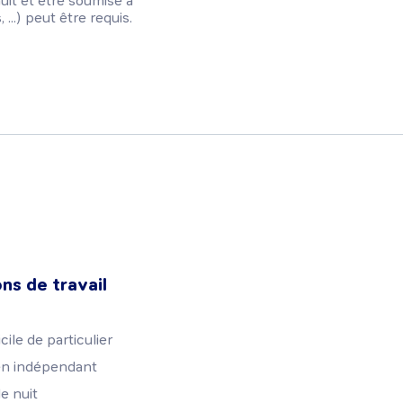
nuit et être soumise à
..) peut être requis.
ns de travail
ile de particulier
 en indépendant
de nuit