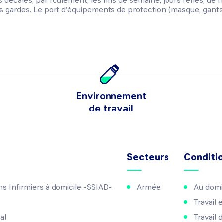
 décalés, par roulement, les fins de semaine, jours fériés, de 
s gardes. Le port d'équipements de protection (masque, gants, .
Environnement
de travail
Secteurs
Conditio
ns Infirmiers à domicile -SSIAD-
Armée
Au domic
Travail
al
Travail 