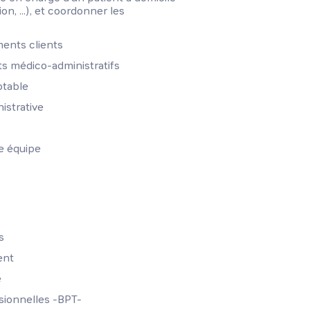
on, ...), et coordonner les
ments clients
 médico-administratifs
ptable
istrative
ne équipe
s
ent
e
sionnelles -BPT-