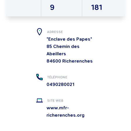
9
181
ADRESSE
"Enclave des Papes"
85 Chemin des
Abeillers
84600
Richerenches
TÉLÉPHONE
0490280021
SITE WEB
www.mfr-
richerenches.org