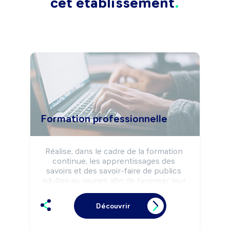
cet établissement
Formation professionnelle
Réalise, dans le cadre de la formation 
continue, les apprentissages des 
savoirs et des savoir-faire de publics 
adultes ou jeunes afin de favoriser leur 
insertion professionnelle ou leur 
adaptation aux évolutions techniques et 
Découvrir
professionnelles.

Peut réaliser l'analyse des besoins de 
formation d'une structure et concevoir 