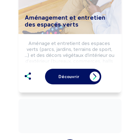
Aménagement et entretien
des espaces verts
Aménage et entretient des espaces 
verts (parcs, jardins, terrains de sport, 
...) et des décors végétaux d'intérieur ou 
d'extérieur (bureaux, commerces, halls 
d'accueil, murs végétaux, ...) selon les 
règles de sécurité et la réglementation 
Découvrir
environnementale.

Peut aménager des ouvrages 
paysagers, des ouvrages maçonnés et 
installer du mobilier urbain.

Peut coordonner une équipe.