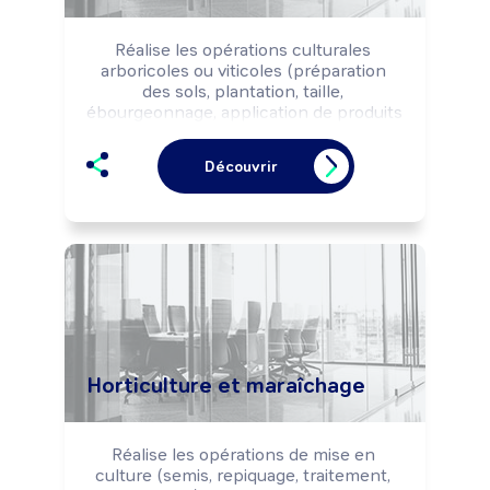
Réalise les opérations culturales 
arboricoles ou viticoles (préparation 
des sols, plantation, taille, 
ébourgeonnage, application de produits 
phytosanitaires, récolte, ...) selon les 
objectifs de production (quantité, 
Découvrir
qualité, variétés, ...) et selon les règles 
d'hygiène, de sécurité et les normes 
environnementales.

Peut réaliser les opérations de 
transformation, de conditionnement ou 
de commercialisation des produits.

Peut coordonner une équipe ou diriger 
une exploitation arboricole ou viticole.
Horticulture et maraîchage
Réalise les opérations de mise en 
culture (semis, repiquage, traitement, 