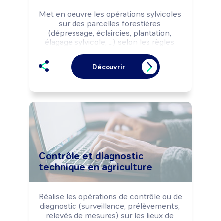
Met en oeuvre les opérations sylvicoles 
sur des parcelles forestières 
(dépressage, éclaircies, plantation, 
élagage sylvicole, ...) selon les règles 
d'hygiène et de sécurité, les objectifs 
d'exploitation (commerciaux, qualitatifs, 
Découvrir
...) et les normes environnementales.

Peut effectuer des travaux 
d'aménagement de la forêt et des voies 
forestières.

Peut coordonner une équipe ou diriger 
une exploitation forestière.
Contrôle et diagnostic
technique en agriculture
Réalise les opérations de contrôle ou de 
diagnostic (surveillance, prélèvements, 
relevés de mesures) sur les lieux de 