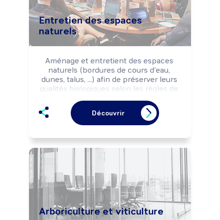
Entretien des espaces
naturels
Aménage et entretient des espaces 
naturels (bordures de cours d'eau, 
dunes, talus, ...) afin de préserver leurs 
qualités biologiques selon les règles de 
sécurité et la réglementation 
environnementale.

Découvrir
Peut installer des équipements de 
préservation du littoral.

Peut coordonner une équipe.
Arboriculture et viticulture