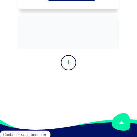
(pots, engrais, terreau, produits 
phytosanitaires, ...) auprès d'une 
clientèle de particuliers selon la 
réglementation du commerce, les 
règles d'hygiène et de sécurité, et la 
stratégie commerciale de l'entreprise.

Peut réaliser des décorations à 
l'occasion d'évènements publics ou 
privés (salon, mariage, enterrement, ...).

Peut coordonner une équipe.