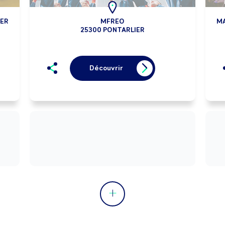
IER
MFREO
MA
25300 PONTARLIER
Découvrir