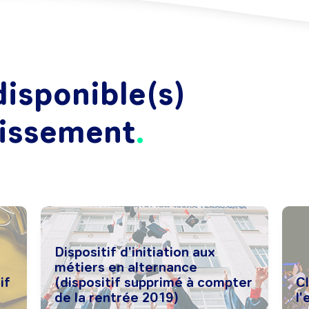
isponible(s)
lissement
Dispositif d'initiation aux
métiers en alternance
if
(dispositif supprimé à compter
C
de la rentrée 2019)
l