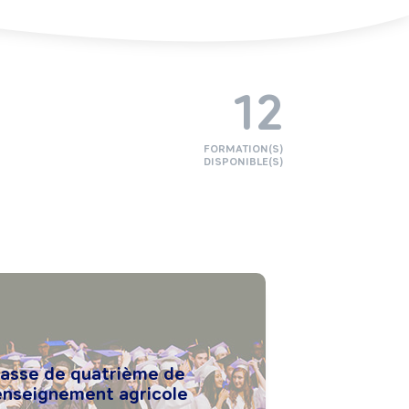
12
FORMATION(S)
DISPONIBLE(S)
lasse de quatrième de
'enseignement agricole