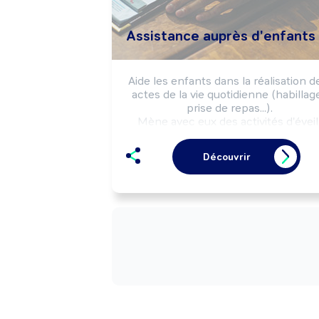
Assistance auprès d'enfants
Aide les enfants dans la réalisation de
actes de la vie quotidienne (habillage
prise de repas...).

Mène avec eux des activités d'éveil 
(jeux, apprentissage de la vie 
collective...).

Découvrir
Peut effectuer l'entretien du cadre d
vie des enfants.