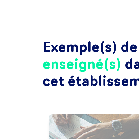
Exemple(s) d
enseigné(s)
d
cet établisse