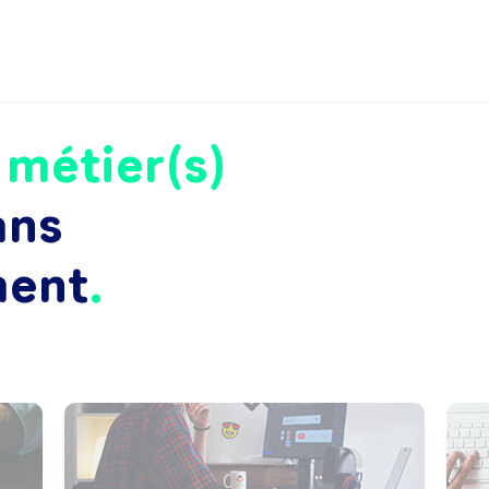
e
métier(s)
ans
ment