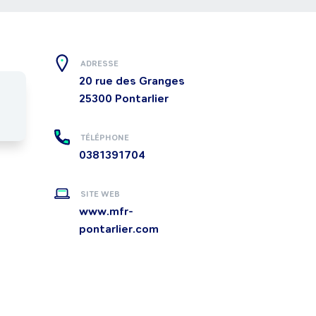
ADRESSE
20 rue des Granges
25300
Pontarlier
TÉLÉPHONE
0381391704
SITE WEB
www.mfr-
pontarlier.com