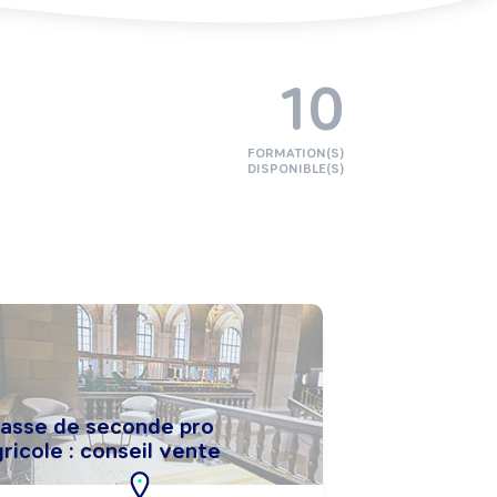
10
FORMATION(S)
DISPONIBLE(S)
lasse de seconde pro
ricole : conseil vente