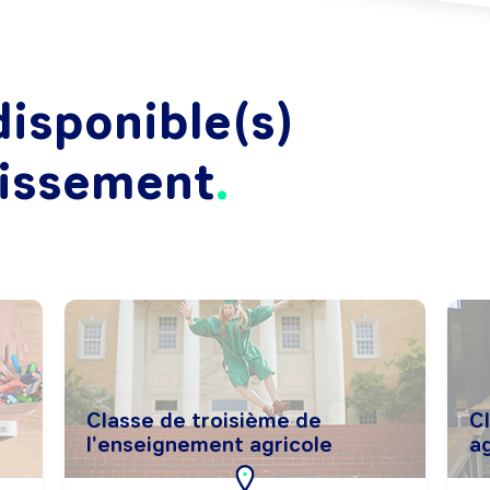
isponible(s)
lissement
Classe de troisième de
C
l'enseignement agricole
ag