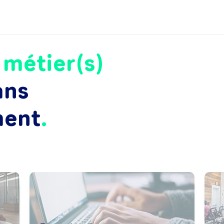
e
métier(s)
ans
ment