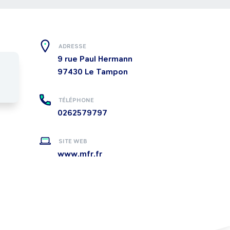
ADRESSE
9 rue Paul Hermann
97430
Le Tampon
TÉLÉPHONE
0262579797
SITE WEB
www.mfr.fr