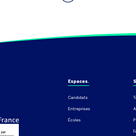
Espaces
S
Candidats
T
Entreprises
A
Écoles
P
F