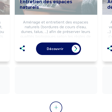
Entretien des espaces
A
naturels
d
 
Aménage et entretient des espaces 
, 
naturels (bordures de cours d'eau, 
v
ou 
dunes, talus, ...) afin de préserver leurs 
..
s 
qualités biologiques selon les règles de 
d'
 
sécurité et la réglementation 
d
n 
environnementale.

rè
Découvrir
Peut installer des équipements de 
préservation du littoral.

t 
Peut coordonner une équipe.
p