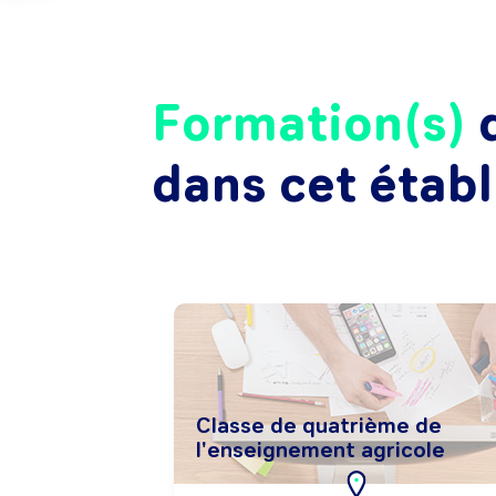
Formation(s)
d
dans cet étab
Classe de quatrième de
l'enseignement agricole