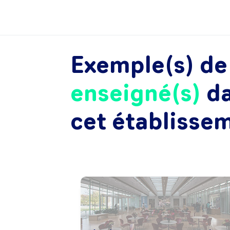
Exemple(s) d
enseigné(s)
d
cet établisse