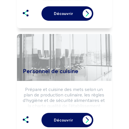
Peut effectuer la vente de produits de 
pâtisserie, confiserie, chocolaterie et 
Découvrir
glacerie.

Peut gérer un commerce de détail 
alimentaire (pâtisserie, confiserie, 
chocolaterie, glacier, ...).
Personnel de cuisine
Prépare et cuisine des mets selon un 
plan de production culinaire, les règles 
d'hygiène et de sécurité alimentaires et 
la charte qualité de l'établissement.

Peut cuisiner un type de plats 
particulier (desserts, poissons, viandes, 
Découvrir
...).

Peut élaborer des plats, des menus.