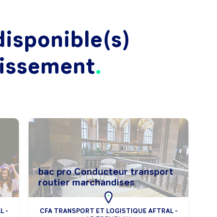
isponible(s)
lissement
bac pro Conducteur transport
routier marchandises
L -
CFA TRANSPORT ET LOGISTIQUE AFTRAL -