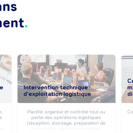
ans
ment
C
de
Intervention technique
m
d'exploitation logistique
d
, 
Planifie, organise et contrôle tout ou 
Co
 
partie des opérations logistiques 
(réception, stockage, préparation de 
s, 
commandes, approvisionnement, 