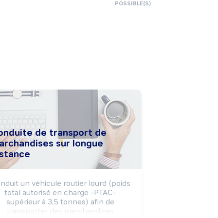
POSSIBLE(S)
onduite de transport de
archandises sur longue
istance
nduit un véhicule routier lourd (poids 
total autorisé en charge -PTAC- 
supérieur à 3,5 tonnes) afin de 
transporter des marchandises 