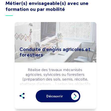
Métier(s) envisageable(s) avec une
formation ou par mobilité
Conduite d'engins agricoles et
forestiers
Réalise des travaux mécanisés 
agricoles, sylvicoles ou forestiers 
(préparation des sols, semis, récolte, 
abattage d'arbres, ...) selon les objectifs 
de production (quantité, qualité, ...), la 
commande du client, les règles 
Découvrir
d'hygiène, de sécurité et la 
réglementation environnementale.