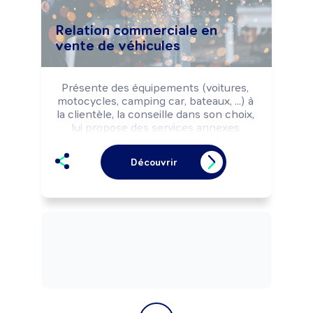
Relation commerciale en
vente de véhicules
Présente des équipements (voitures, 
motocycles, camping car, bateaux, ...) à 
la clientèle, la conseille dans son choix, 
lui propose des services annexes 
(financement, extension de garanties, 
contrat d'entretien,...) et conclut la 
Découvrir
vente.

Peut prospecter une clientèle 
(particuliers, grands comptes, ...).

Peut réaliser l'achat de 
véhicules/bateaux.

Peut coordonner une équipe de vente.