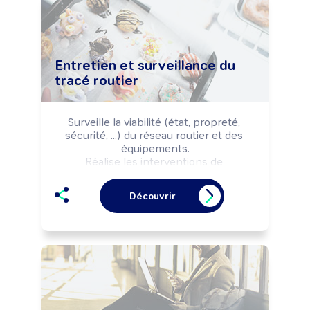
Entretien et surveillance du
tracé routier
Surveille la viabilité (état, propreté, 
sécurité, ...) du réseau routier et des 
équipements.

Réalise les interventions de 
sécurisation et d'entretien selon les 
règles de sécurité et les impératifs 
Découvrir
d'exploitation (flux, trafic, ...).

Peut coordonner l'activité d'une équipe.